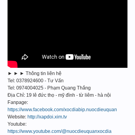
► ► ► Thông tin liên hệ
Tel: 0378924600 - Tư Vấn
Tel: 0974004025 - Phạm Quang Thắng
Địa Chỉ: 19 lê đức thọ - mỹ đình - từ liêm - hà nội
Fanpage:
https://www.facebook.com/xocdiabip.nuocdieuquan
Website:
http://xapdoi.xim.tv
Youtube:
https://www.youtube.com/@nuocdieuquanxocdia