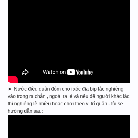
► Nước điều quân đóm chơi xóc đĩa bịp lắc nghiêng
vào trong ra chẵn , ngoài ra lẻ và nếu để người khác lắc
thì nghiêng lẻ nhiều hoặc chơi theo vị trí quân - tôi sẽ
hướng dẫn sau: