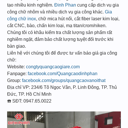
tạo nhiều kinh nghiệm.
Đinh Phan
cung cấp dịch vụ gia
công chữ nhôm và nhiều dịch vụ gia công khác.
Gia
công chữ inox
, chữ mica hút nổi, cắt fiber laser kim loại,
cắt CNC, bào, chấn kim loại, mạ titan/crom/niken.
Chúng tôi có khâu kiểm tra chất lượng sản phẩm rất
nghiêm ngặt, đảm bảo chất lượng tuyệt đối trước khi
bàn giao.
Liên hệ với chúng tôi để được tư vấn báo giá gia công
chữ:
Website:
congtyquangcaogiare.com
Fanpage:
facebook.com/Quangcaodinhphan
Group:
facebook.com/groups/quangcaovanoithat
Địa chỉ VP: 234/6 Tô Ngọc Vân, P. Linh Đông, TP. Thủ
Đức, TP. Hồ Chí Minh
☎️ SĐT: 0947.65.0022