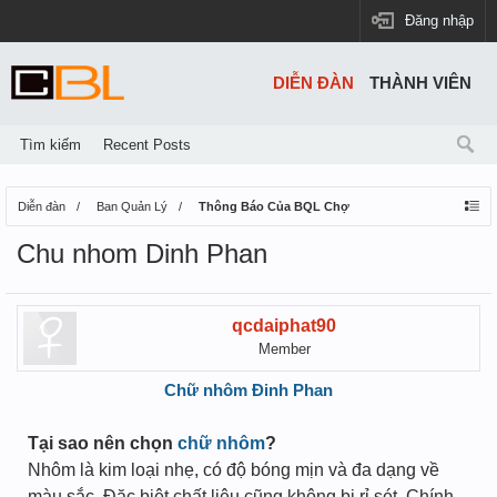
Đăng nhập
DIỄN ĐÀN
THÀNH VIÊN
Tìm kiếm
Recent Posts
Diễn đàn
Ban Quản Lý
Thông Báo Của BQL Chợ
Chu nhom Dinh Phan
qcdaiphat90
Member
Chữ nhôm Đinh Phan
Tại sao nên chọn
chữ nhôm
?
Nhôm là kim loại nhẹ, có độ bóng mịn và đa dạng về
màu sắc. Đặc biệt chất liệu cũng không bị rỉ sét. Chính