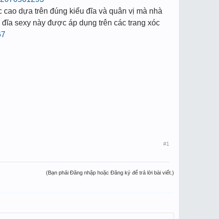
c cao dựa trên đúng kiểu đĩa và quân vị mà nhà
c đĩa sexy này được áp dụng trên các trang xóc
67
#1
(Bạn phải Đăng nhập hoặc Đăng ký để trả lời bài viết.)