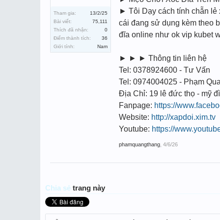
► Tôi Dạy cách tính chẵn lẻ 
Tham gia:
13/2/25
Bài viết:
75,111
cái đang sử dụng kèm theo bả
Thích đã nhận:
0
đĩa online như ok vip kubet w
Điểm thành tích:
36
Giới tính:
Nam
► ► ► Thông tin liên hệ
Tel: 0378924600 - Tư Vấn
Tel: 0974004025 - Phạm Qu
Địa Chỉ: 19 lê đức thọ - mỹ đì
Fanpage:
https://www.faceb
Website:
http://xapdoi.xim.tv
Youtube:
https://www.youtu
phamquangthang
,
4/6/26
Chia sẻ
trang này