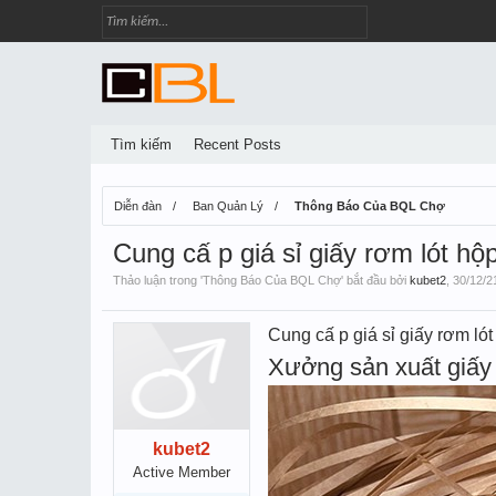
Tìm kiếm
Recent Posts
Diễn đàn
Ban Quản Lý
Thông Báo Của BQL Chợ
Cung cấ p giá sỉ giấy rơm lót hộ
Thảo luận trong '
Thông Báo Của BQL Chợ
' bắt đầu bởi
kubet2
,
30/12/2
Cung cấ p giá sỉ giấy rơm ló
Xưởng sản xuất giấy 
kubet2
Active Member