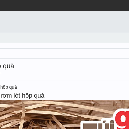
p quà
1
.
t hộp quà
rơm lót hộp quà