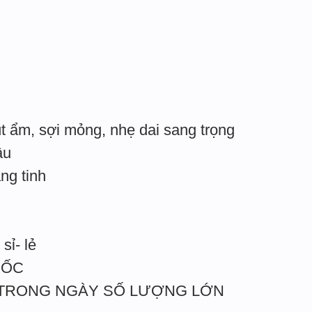
t ẩm, sợi mỏng, nhẹ dai sang trọng
âu
ắng tinh
sỉ- lẻ
UỐC
 TRONG NGÀY SỐ LƯỢNG LỚN