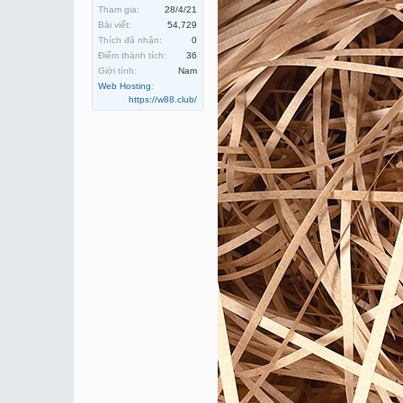
Tham gia:
28/4/21
Bài viết:
54,729
Thích đã nhận:
0
Điểm thành tích:
36
Giới tính:
Nam
Web Hosting
:
https://w88.club/