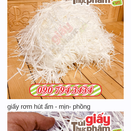
giấy rơm hút ẩm - mịn- phồng