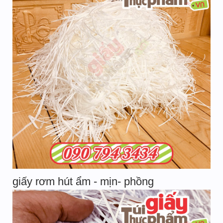
giấy rơm hút ẩm - mịn- phồng