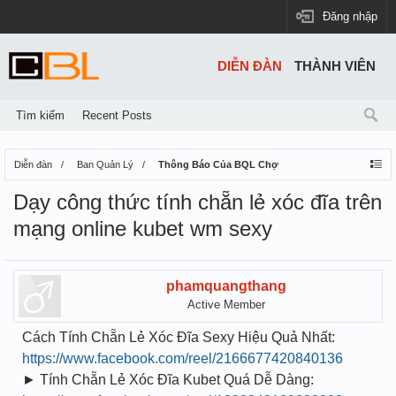
Đăng nhập
DIỄN ĐÀN
THÀNH VIÊN
Tìm kiếm
Recent Posts
Diễn đàn
Ban Quản Lý
Thông Báo Của BQL Chợ
Dạy công thức tính chẵn lẻ xóc đĩa trên
mạng online kubet wm sexy
phamquangthang
Active Member
Cách Tính Chẵn Lẻ Xóc Đĩa Sexy Hiệu Quả Nhất:
https://www.facebook.com/reel/2166677420840136
► Tính Chẵn Lẻ Xóc Đĩa Kubet Quá Dễ Dàng: