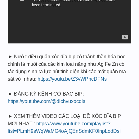
► Nước điều quân xóc đĩa bịp có thành thần hóa học
chính là muối của các kim loại nặng như Ag Fe Zn có
tác dụng sinh ra lực hút tĩnh điện khi các mặt quân ma
sát với nhau:
https://youtu.be/Z3vWPncDFNs
► ĐĂNG KÝ KÊNH CỜ BẠC BỊP:
https://youtube.com/@dichvuxocdia
► XEM THÊM VIDEO CÁC LOẠI ĐỒ XÓC ĐĨA BỊP
MỚI NHẤT :
https://www.youtube.com/playlist?
list=PLmH9sWqWaMG4oAjQEnSdmKF0InpLodDsi