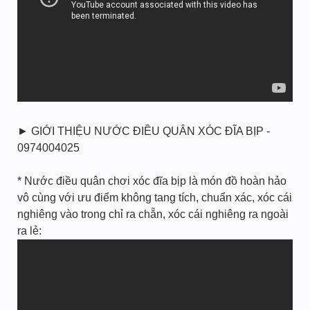
► GIỚI THIỆU NƯỚC ĐIỀU QUÂN XÓC ĐĨA BỊP -
0974004025
* Nước điều quân chơi xóc đĩa bịp là món đồ hoàn hảo
vô cùng với ưu điểm không tang tích, chuẩn xác, xóc cái
nghiêng vào trong chỉ ra chẵn, xóc cái nghiêng ra ngoài
ra lẻ: