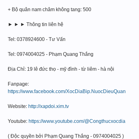
+ Bộ quân nam châm không tang: 500
► ► ► Thông tin liên hệ
Tel: 0378924600 - Tư Vấn
Tel: 0974004025 - Phạm Quang Thắng
Địa Chỉ: 19 lê đức thọ - mỹ đình - từ liêm - hà nội
Fanpage:
https://www.facebook.com/XocDiaBip.NuocDieuQuan
Website:
http://xapdoi.xim.tv
Youtube:
https://www.youtube.com/@Congthucxocdia
( Độc quyền bởi Phạm Quang Thắng - 0974004025 )