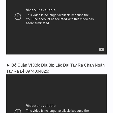
► Bộ Quân Vị Xóc Đĩa Bịp Lắc Dài Tay Ra Chẵn Ngắn
Tay Ra Lẻ 0974004025: