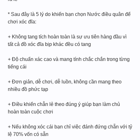
* Sau đây là 5 lý do khiến bạn chọn Nước điều quân để
chơi xóc đĩa:
+ Không tang tích hoàn toàn là sự ưu tiên hàng đầu vì
tất cả đồ xóc đĩa bịp khác đều có tang
+ Độ chuẩn xác cao và mang tính chắc chắn trong từng
tiếng cái
+ Đơn giản, dễ chơi, dễ luồn, không cần mang theo
nhiều đồ phức tạp
+ Điều khiển chẵn lẻ theo đúng ý giúp bạn làm chủ
hoàn toàn cuộc chơi
+ Nếu không xóc cái bạn chỉ việc đánh đứng chẵn với tỷ
lệ 70% vốn có sẵn