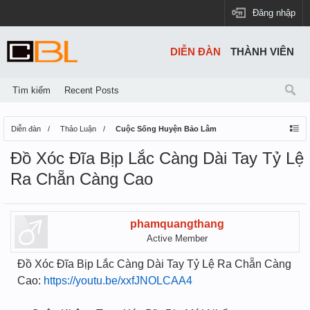
Đăng nhập
DIỄN ĐÀN
THÀNH VIÊN
Tìm kiếm
Recent Posts
Diễn đàn
Thảo Luận
Cuộc Sống Huyện Bảo Lâm
Đồ Xóc Đĩa Bịp Lắc Càng Dài Tay Tỷ Lệ
Ra Chẵn Càng Cao
phamquangthang
Active Member
Đồ Xóc Đĩa Bịp Lắc Càng Dài Tay Tỷ Lệ Ra Chẵn Càng
Cao:
https://youtu.be/xxfJNOLCAA4