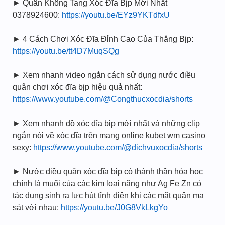
► Quân Không Tang Xóc Đĩa Bịp Mới Nhất
0378924600:
https://youtu.be/EYz9YKTdfxU
► 4 Cách Chơi Xóc Đĩa Đỉnh Cao Của Thắng Bịp:
https://youtu.be/tt4D7MuqSQg
► Xem nhanh video ngắn cách sử dụng nước điều
quân chơi xóc đĩa bịp hiệu quả nhất:
https://www.youtube.com/@Congthucxocdia/shorts
► Xem nhanh đồ xóc đĩa bịp mới nhất và những clip
ngắn nói về xóc đĩa trên mạng online kubet wm casino
sexy:
https://www.youtube.com/@dichvuxocdia/shorts
► Nước điều quân xóc đĩa bịp có thành thần hóa học
chính là muối của các kim loại nặng như Ag Fe Zn có
tác dụng sinh ra lực hút tĩnh điện khi các mặt quân ma
sát với nhau:
https://youtu.be/J0G8VkLkgYo