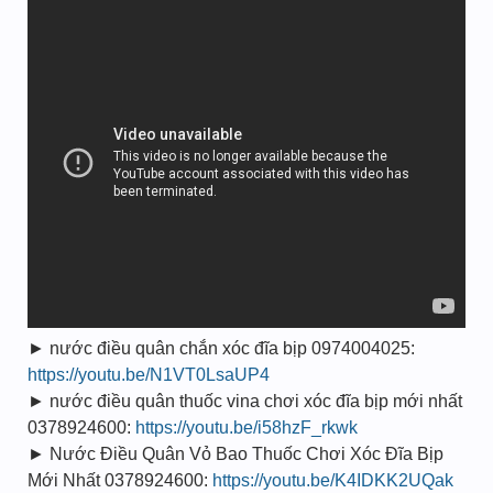
► nước điều quân chắn xóc đĩa bịp 0974004025:
https://youtu.be/N1VT0LsaUP4
► nước điều quân thuốc vina chơi xóc đĩa bịp mới nhất
0378924600:
https://youtu.be/i58hzF_rkwk
► Nước Điều Quân Vỏ Bao Thuốc Chơi Xóc Đĩa Bịp
Mới Nhất 0378924600:
https://youtu.be/K4IDKK2UQak