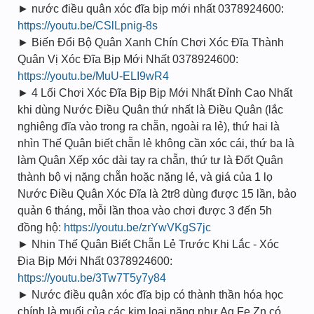
► nước điều quân xóc đĩa bịp mới nhất 0378924600:
https://youtu.be/CSlLpnig-8s
► Biến Đổi Bộ Quân Xanh Chín Chơi Xóc Đĩa Thành
Quân Vị Xóc Đĩa Bịp Mới Nhất 0378924600:
https://youtu.be/MuU-ELI9wR4
► 4 Lối Chơi Xóc Đĩa Bịp Bịp Mới Nhất Đỉnh Cao Nhất
khi dùng Nước Điều Quân thứ nhất là Điều Quân (lắc
nghiêng đĩa vào trong ra chẵn, ngoài ra lẻ), thứ hai là
nhìn Thế Quân biết chẵn lẻ không cần xóc cái, thứ ba là
làm Quân Xếp xóc dài tay ra chẵn, thứ tư là Đốt Quân
thành bộ vị nặng chẵn hoặc nặng lẻ, và giá của 1 lọ
Nước Điều Quân Xóc Đĩa là 2tr8 dùng được 15 lần, bảo
quản 6 tháng, mỗi lần thoa vào chơi được 3 đến 5h
đồng hộ:
https://youtu.be/zrYwVKgS7jc
► Nhin Thế Quân Biết Chẵn Lẻ Trước Khi Lắc - Xóc
Đia Bịp Mới Nhất 0378924600:
https://youtu.be/3Tw7T5y7y84
► Nước điều quân xóc đĩa bịp có thành thần hóa học
chính là muối của các kim loại nặng như Ag Fe Zn có