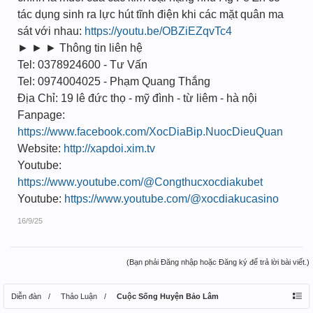
tác dụng sinh ra lực hút tĩnh điện khi các mặt quân ma
sát với nhau:
https://youtu.be/OBZiEZqvTc4
► ► ► Thông tin liên hệ
Tel: 0378924600 - Tư Vấn
Tel: 0974004025 - Phạm Quang Thắng
Địa Chỉ: 19 lê đức thọ - mỹ đình - từ liêm - hà nội
Fanpage:
https://www.facebook.com/XocDiaBip.NuocDieuQuan
Website:
http://xapdoi.xim.tv
Youtube:
https://www.youtube.com/@Congthucxocdiakubet
Youtube:
https://www.youtube.com/@xocdiakucasino
16/9/25
(Bạn phải Đăng nhập hoặc Đăng ký để trả lời bài viết.)
Diễn đàn
Thảo Luận
Cuộc Sống Huyện Bảo Lâm