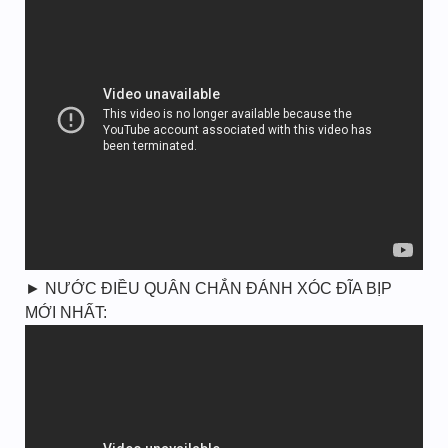
► NƯỚC ĐIỀU QUÂN CHẮN ĐÁNH XÓC ĐĨA BỊP
MỚI NHẤT: