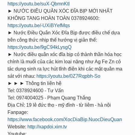
https://youtu.be/suX-QbmnKtI
► NƯỚC ĐIỀU QUÂN XÓC ĐĨA BỊP MỚI NHẤT
KHÔNG TANG HOÀN TOÀN 0378924600:
https://youtu.be/-UXiBYefMqs
► Nước Điều Quân Xóc Đĩa Bịp được điều chế dựa
trên công thức nhịp thế hướng vị giản thể:
https://youtu.be/9gC94kLysgQ
► Nước điều quân xóc đĩa bịp có thành thần hóa học
chính là muối của các kim loại nặng như Ag Fe Zn có
tác dụng sinh ra lực hút tĩnh điện khi các mặt quân ma
sát với nhau:
https://youtu.be/0Z7Rqpbh-So
► ► ► Thông tin liên hệ
Tel: 0378924600 - Tư Vấn
Tel: 0974004025 - Phạm Quang Thắng
Địa Chỉ: 19 lê đức thọ - mỹ đình - từ liêm - hà nội
Fanpage:
https://www.facebook.com/XocDiaBip.NuocDieuQuan
Website:
http://xapdoi.xim.tv
Youtube: