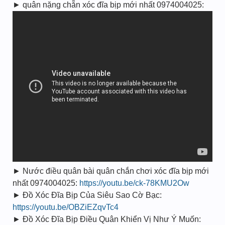
► quân nặng chẵn xóc đĩa bịp mới nhất 0974004025:
► Nước điều quân bài quân chắn chơi xóc đĩa bịp mới
nhất 0974004025:
https://youtu.be/ck-78KMU2Ow
► Đồ Xóc Đĩa Bịp Của Siêu Sao Cờ Bạc:
https://youtu.be/OBZiEZqvTc4
► Đồ Xóc Đĩa Bịp Điều Quân Khiển Vị Như Ý Muốn: