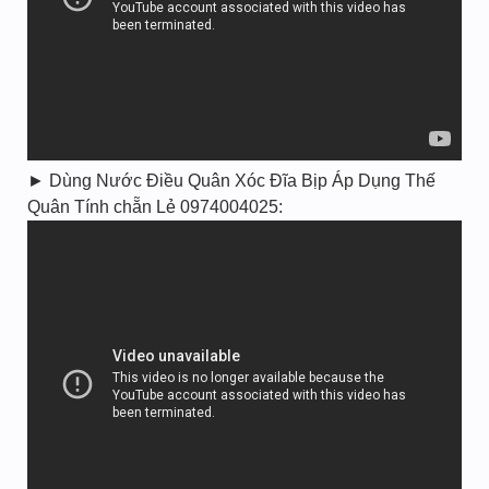
► Dùng Nước Điều Quân Xóc Đĩa Bịp Áp Dụng Thế
Quân Tính chẵn Lẻ 0974004025: