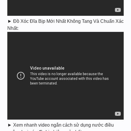
► Đồ Xóc Đĩa Bịp Mới Nhất Không Tang Và Chuẩn Xác
Nhất:
► Xem nhanh video ngắn cách sử dụng nước điều