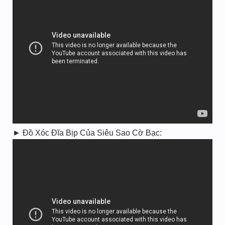
► Đồ Xóc Đĩa Bịp Của Siêu Sao Cờ Bạc: