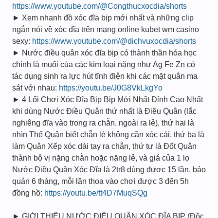
https://www.youtube.com/@Congthucxocdia/shorts
► Xem nhanh đồ xóc đĩa bịp mới nhất và những clip
ngắn nói về xóc đĩa trên mạng online kubet wm casino
sexy:
https://www.youtube.com/@dichvuxocdia/shorts
► Nước điều quân xóc đĩa bịp có thành thần hóa học
chính là muối của các kim loại nặng như Ag Fe Zn có
tác dụng sinh ra lực hút tĩnh điện khi các mặt quân ma
sát với nhau:
https://youtu.be/J0G8VkLkgYo
► 4 Lối Chơi Xóc Đĩa Bịp Bịp Mới Nhất Đỉnh Cao Nhất
khi dùng Nước Điều Quân thứ nhất là Điều Quân (lắc
nghiêng đĩa vào trong ra chẵn, ngoài ra lẻ), thứ hai là
nhìn Thế Quân biết chẵn lẻ không cần xóc cái, thứ ba là
làm Quân Xếp xóc dài tay ra chẵn, thứ tư là Đốt Quân
thành bộ vị nặng chẵn hoặc nặng lẻ, và giá của 1 lọ
Nước Điều Quân Xóc Đĩa là 2tr8 dùng được 15 lần, bảo
quản 6 tháng, mỗi lần thoa vào chơi được 3 đến 5h
đồng hồ:
https://youtu.be/tt4D7MuqSQg
► GIỚI THIỆU NƯỚC ĐIỀU QUÂN XÓC ĐĨA BỊP (Độc