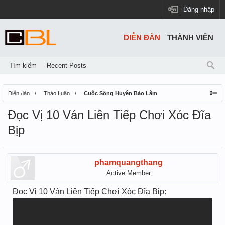
Đăng nhập
DIỄN ĐÀN
THÀNH VIÊN
Tìm kiếm
Recent Posts
Diễn đàn
Thảo Luận
Cuộc Sống Huyện Bảo Lâm
Đọc Vị 10 Ván Liên Tiếp Chơi Xóc Đĩa
Bịp
phamquangthang
Active Member
Đọc Vị 10 Ván Liên Tiếp Chơi Xóc Đĩa Bịp: