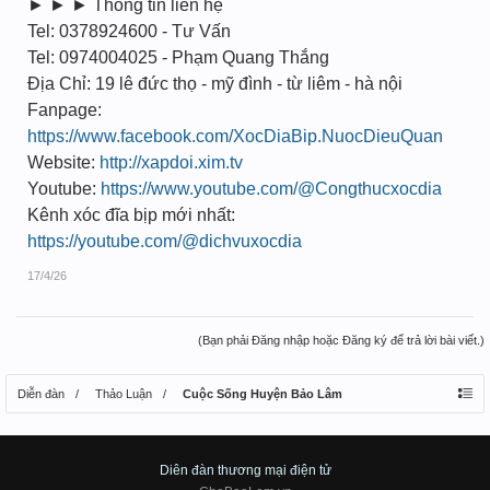
► ► ► Thông tin liên hệ
Tel: 0378924600 - Tư Vấn
Tel: 0974004025 - Phạm Quang Thắng
Địa Chỉ: 19 lê đức thọ - mỹ đình - từ liêm - hà nội
Fanpage:
https://www.facebook.com/XocDiaBip.NuocDieuQuan
Website:
http://xapdoi.xim.tv
Youtube:
https://www.youtube.com/@Congthucxocdia
Kênh xóc đĩa bịp mới nhất:
https://youtube.com/@dichvuxocdia
17/4/26
(Bạn phải Đăng nhập hoặc Đăng ký để trả lời bài viết.)
Diễn đàn
Thảo Luận
Cuộc Sống Huyện Bảo Lâm
Diên đàn thương mại điện tử