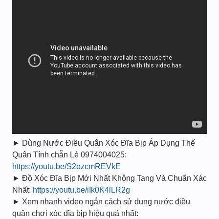
► Dùng Nước Điều Quân Xóc Đĩa Bịp Áp Dụng Thế
Quân Tính chẵn Lẻ 0974004025:
https://youtu.be/S2ozcmREVkE
► Đồ Xóc Đĩa Bịp Mới Nhất Không Tang Và Chuẩn Xác
Nhất:
https://youtu.be/iIk0K4lLR2g
► Xem nhanh video ngắn cách sử dụng nước điều
quân chơi xóc đĩa bịp hiệu quả nhất: