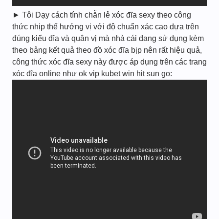
► Tôi Dạy cách tính chẵn lẻ xóc đĩa sexy theo công
thức nhịp thế hướng vị với độ chuẩn xác cao dựa trên
đúng kiểu đĩa và quân vị mà nhà cái đang sử dụng kèm
theo bảng kết quả theo đồ xóc đĩa bịp nên rất hiệu quả,
công thức xóc đĩa sexy này được áp dụng trên các trang
xóc đĩa online như ok vip kubet win hit sun go: