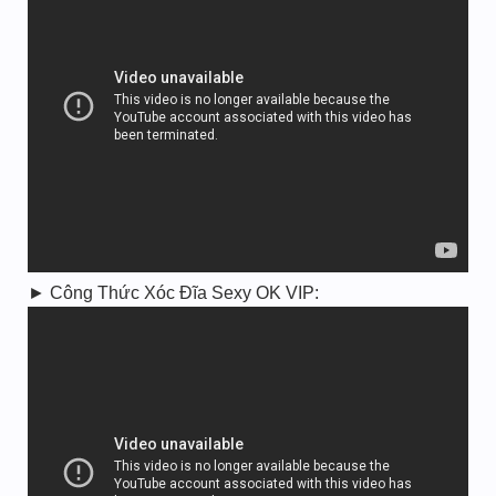
► Công Thức Xóc Đĩa Sexy OK VIP: