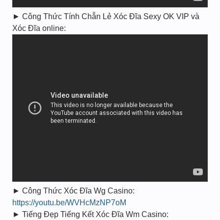
► Công Thức Tính Chẵn Lẻ Xóc Đĩa Sexy OK VIP và
Xóc Đĩa online:
► Công Thức Xóc Đĩa Wg Casino:
https://youtu.be/WVHcMzNP7oM
► Tiếng Đẹp Tiếng Kết Xóc Đĩa Wm Casino: