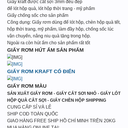
Giấy kraft được cắt sợi 3mm đều đẹp
để lót hộp quà, lót hộp thời trang - mỹ phẩm
Giấy chống sốc cho sản phẩm
Công dụng: Giấy rơm dùng để lót hộp, chèn hộp quà tết,
hộp thời trang, mỹ phẩm, làm đầy hộp, chống sốc lúc
vận chuyển, nâng niu quà tặng trong hộp.
Ngoài ra còn hút ẩm cho sản phẩm rất tốt
GIẤY RƠM HÚT ẨM SẢN PHẨM
GIẤY RƠM KRAFT CỔ ĐIỂN
GIẤY RƠM MÀU
SẢN XUẤT GIẤY RƠM - GIẤY CẮT SƠI NHỎ - GIẤY LÓT
HỘP QUÀ CẮT SỢI - GIẤY CHÈN HỘP SHIPPING
CUNG CẤP SỈ VÀ LẺ
SHIP COD TOÀN QUỐC
GIAO HÀNG FREE SHIP HỒ CHÍ MINH TRÊN 20KG
MUA HÀNG ONLINE TẠI: