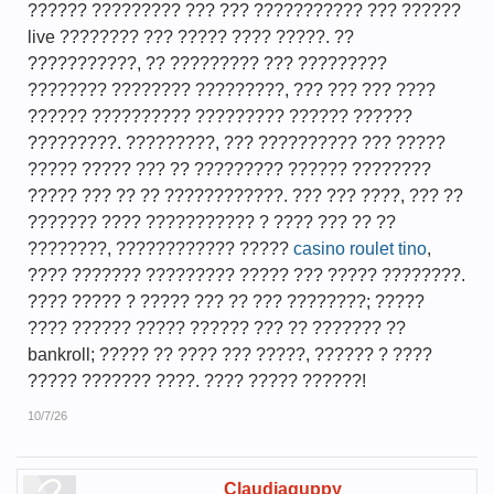
?????? ????????? ??? ??? ??????????? ??? ??????
live ???????? ??? ????? ???? ?????. ??
???????????, ?? ????????? ??? ?????????
???????? ???????? ?????????, ??? ??? ??? ????
?????? ?????????? ????????? ?????? ??????
?????????. ?????????, ??? ?????????? ??? ?????
????? ????? ??? ?? ????????? ?????? ????????
????? ??? ?? ?? ????????????. ??? ??? ????, ??? ??
??????? ???? ??????????? ? ???? ??? ?? ??
????????, ???????????? ?????
casino roulet tino
,
???? ??????? ????????? ????? ??? ????? ????????.
???? ????? ? ????? ??? ?? ??? ????????; ?????
???? ?????? ????? ?????? ??? ?? ??????? ??
bankroll; ????? ?? ???? ??? ?????, ?????? ? ????
????? ??????? ????. ???? ????? ??????!
10/7/26
Claudiaguppy