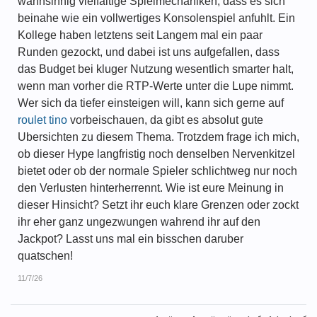
wahnsinnig vielfaltige Spielmechaniken, dass es sich
beinahe wie ein vollwertiges Konsolenspiel anfuhlt. Ein
Kollege haben letztens seit Langem mal ein paar
Runden gezockt, und dabei ist uns aufgefallen, dass
das Budget bei kluger Nutzung wesentlich smarter halt,
wenn man vorher die RTP-Werte unter die Lupe nimmt.
Wer sich da tiefer einsteigen will, kann sich gerne auf
roulet tino
vorbeischauen, da gibt es absolut gute
Ubersichten zu diesem Thema. Trotzdem frage ich mich,
ob dieser Hype langfristig noch denselben Nervenkitzel
bietet oder ob der normale Spieler schlichtweg nur noch
den Verlusten hinterherrennt. Wie ist eure Meinung in
dieser Hinsicht? Setzt ihr euch klare Grenzen oder zockt
ihr eher ganz ungezwungen wahrend ihr auf den
Jackpot? Lasst uns mal ein bisschen daruber
quatschen!
11/7/26