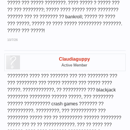
????? ??? ????? ????????. ???? ????? ? ????? ???
?? ??? ????????; ????? ???? ????? ???? ????????
?????? ??? ?? ??????? ?? bankroll; ????? ?? ????
??? ?????, ????? ?? ???? ????? ????????? ???????.
????? ??? ?????!
10/7/26
Claudiaguppy
Active Member
???????? ???? ??? ??????? ??? ??? ???????? ???
??? ???????? ??? ????? ?????? ??? ????? ????
?????. ????????????, ?? ????????? ??? blackjack
???????? ???????? ?????? ?????, ??? ????????
?????? ?????????? crash games ??????? ??
??????????. ?????????, ??? ?????????? ???
???????? ????? ??? ?? ????????? ?????? ????????
????? ??? ?? ?? ????????????. ??? ?? ???? ???