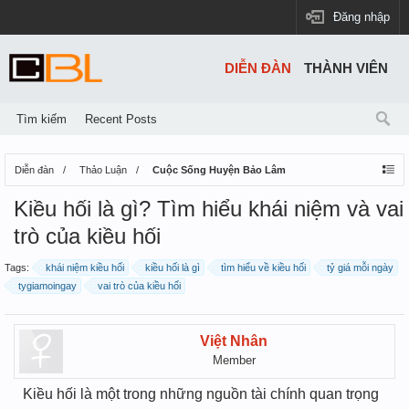
Đăng nhập
DIỄN ĐÀN
THÀNH VIÊN
Tìm kiếm
Recent Posts
Diễn đàn
Thảo Luận
Cuộc Sống Huyện Bảo Lâm
Kiều hối là gì? Tìm hiểu khái niệm và vai
trò của kiều hối
Tags:
khái niệm kiều hối
kiều hối là gì
tìm hiểu về kiều hối
tỷ giá mỗi ngày
tygiamoingay
vai trò của kiều hối
Việt Nhân
Member
Kiều hối là một trong những nguồn tài chính quan trọng