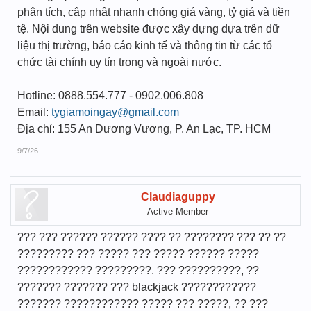
phân tích, cập nhật nhanh chóng giá vàng, tỷ giá và tiền
tệ. Nội dung trên website được xây dựng dựa trên dữ
liệu thị trường, báo cáo kinh tế và thông tin từ các tổ
chức tài chính uy tín trong và ngoài nước.
Hotline: 0888.554.777 - 0902.006.808
Email:
tygiamoingay@gmail.com
Địa chỉ: 155 An Dương Vương, P. An Lạc, TP. HCM
9/7/26
Claudiaguppy
Active Member
??? ??? ?????? ?????? ???? ?? ???????? ??? ?? ??
????????? ??? ????? ??? ????? ?????? ?????
???????????? ?????????. ??? ??????????, ??
??????? ??????? ??? blackjack ????????????
??????? ???????????? ????? ??? ?????, ?? ???