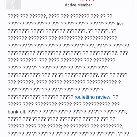
Active Member
???? ??? ??????, ???? ??? ??????? ??? ?? ??
?????? ????????? ??? ?????????? ??? ?????? live
???????? ????? ??????? ???????. ?? ?????, ??
??????? ??????? ??? ????????? ????????????
??????? ???????????? ?????? ?????, ?? ??? ??????
?????????? ????????? ??????? ?? ??????????. ???
???? ??????, ??? ???? ???????? ??? ????????
????? ??? ?? ??????? ????? ???? ????????
???????????? ??? ?? ?? ????????????. ??? ?? ????
??? ??????, ???? ????? ???????? ??????????? ?
???????????? ??? ?? ???????? ????????,
???????????? ?????? ?????
roulettino review
, ??
????? ???? ???????? ????? ??? ?????????? ???
bankroll. ????? ?? ???????? ????? ?? ??? ????????;
????? ??? ????? ???? ???????? ?????? ??? ??
?????? ???? ??? ?????; ?? ??????? ??? ????????,
?????? ?? ???????? ????? ????????? ???????. ????