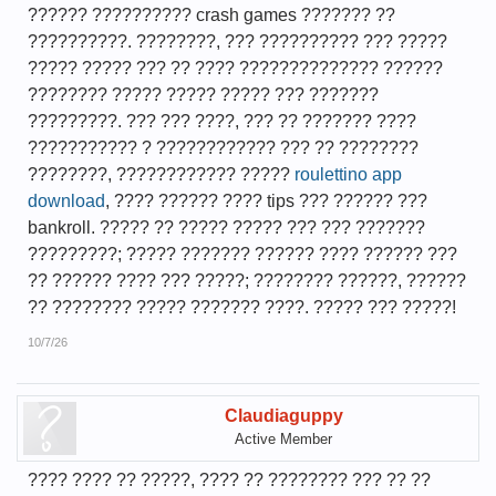
?????? ?????????? crash games ??????? ??
??????????. ????????, ??? ?????????? ??? ?????
????? ????? ??? ?? ???? ?????????????? ??????
???????? ????? ????? ????? ??? ???????
?????????. ??? ??? ????, ??? ?? ??????? ????
??????????? ? ???????????? ??? ?? ????????
????????, ???????????? ?????
roulettino app
download
, ???? ?????? ???? tips ??? ?????? ???
bankroll. ????? ?? ????? ????? ??? ??? ???????
?????????; ????? ??????? ?????? ???? ?????? ???
?? ?????? ???? ??? ?????; ???????? ??????, ??????
?? ???????? ????? ??????? ????. ????? ??? ?????!
10/7/26
Claudiaguppy
Active Member
???? ???? ?? ?????, ???? ?? ???????? ??? ?? ??