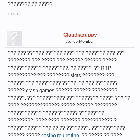
???????? ?? ?????!
10/7/26
Claudiaguppy
Active Member
??? ??? ?????? ?????? ???? ??? ??????? ??? ???
???????? ??? ????? ??? ?????? ?????? ?????
???????????? ?????????. ?? ?????, ?? RTP
?????????? ??? ???????? slots ???????? ???
?????? ??? ????????? ?????, ?? ??? ????????
?????? crash games ?????? ?????? ?????????.
??????, ??? ?????????? ??? ???????? ????? ??? ??
???? ?????????????? ????? ?????? ????????
???????????? ????? ??????? ?????????.
?????????, ???? ???? ??????? ??????????? ?
???????????? ??? ?? ?? ????????, ????????????
?????? ?????
casino roulet tino
, ?? ????? ?? ????