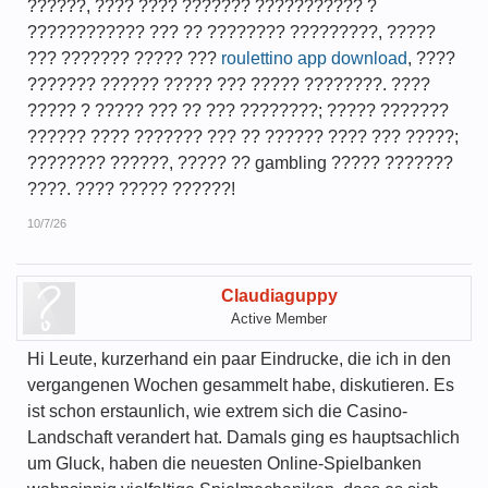
??????, ???? ???? ??????? ??????????? ?
???????????? ??? ?? ???????? ?????????, ?????
??? ??????? ????? ???
roulettino app download
, ????
??????? ?????? ????? ??? ????? ????????. ????
????? ? ????? ??? ?? ??? ????????; ????? ???????
?????? ???? ??????? ??? ?? ?????? ???? ??? ?????;
???????? ??????, ????? ?? gambling ????? ???????
????. ???? ????? ??????!
10/7/26
Claudiaguppy
Active Member
Hi Leute, kurzerhand ein paar Eindrucke, die ich in den
vergangenen Wochen gesammelt habe, diskutieren. Es
ist schon erstaunlich, wie extrem sich die Casino-
Landschaft verandert hat. Damals ging es hauptsachlich
um Gluck, haben die neuesten Online-Spielbanken