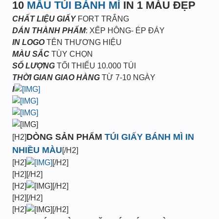
10
MẪU TÚI BÁNH MÌ
IN 1 MÀU ĐẸP
CHẤT LIỆU GIẤY
FORT TRẮNG
DÁN THÀNH PHẨM
: XẾP HÔNG- ÉP ĐÁY
IN LOGO
TÊN THƯƠNG HIỆU
MÀU SẮC
TÙY CHỌN
SỐ LƯỢNG
TỐI THIỂU 10.000 TÚI
THỜI GIAN GIAO HÀNG
TỪ 7-10 NGÀY
I
DÒNG SẢN PHẨM
TÚI GIẤY BÁNH MÌ IN
[H2]
NHIỀU MÀU
[/H2]
[H2]
[/H2]
[H2][/H2]
[H2]
[/H2]
[H2][/H2]
[H2]
[/H2]