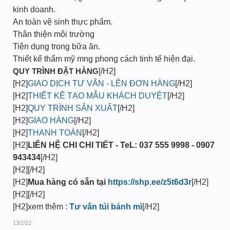
kinh doanh.
An toàn vệ sinh thực phẩm.
Thân thiện môi trường
Tiện dụng trong bữa ăn.
Thiết kế thẩm mỹ mng phong cách tinh tế hiện đại.
QUY TRÌNH ĐẶT HÀNG
[/H2]
[H2]
GIAO DỊCH TƯ VẤN - LÊN ĐƠN HÀNG
[/H2]
[H2]
THIẾT KẾ TẠO MẪU KHÁCH DUYỆT
[/H2]
[H2]
QUY TRÌNH SẢN XUẤT
[/H2]
[H2]
GIAO HÀNG
[/H2]
[H2]
THANH TOÁN
[/H2]
[H2]
LIÊN HỆ CHI CHI TIẾT - TeL: 037 555 9998 - 0907
943434
[/H2]
[H2][/H2]
[H2]
Mua hàng có sẵn tại
https://shp.ee/z5t6d3r
[/H2]
[H2][/H2]
[H2]xem thêm :
Tư vấn túi bánh mì
[/H2]
13/2/22