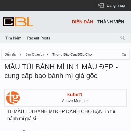
Đăng nhập
DIỄN ĐÀN
THÀNH VIÊN
Tìm kiếm
Recent Posts
Diễn đàn
Ban Quản Lý
Thông Báo Của BQL Chợ
MẪU TÚI BÁNH MÌ IN 1 MÀU ĐẸP -
cung cấp bao bánh mì giá gốc
kubet1
Active Member
10 MẪU TÚI BÁNH MÌ ĐẸP DÀNH CHO BẠN- in túi
bánh mì giá sỉ