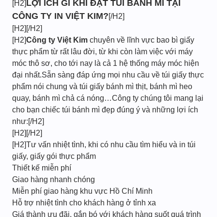
LỢI ÍCH GÌ KHI ĐẶT TÚI BÁNH MÌ TẠI
[H2]
CÔNG TY IN VIỆT KIM?
[/H2]
[H2][/H2]
[H2]
Công ty Việt Kim
chuyên về lĩnh vực bao bì giấy
thực phẩm từ rất lâu đời, từ khi còn làm việc với máy
móc thô sơ, cho tới nay là cả 1 hệ thống máy móc hiện
đại nhất.Sẵn sàng đáp ứng mọi nhu cầu về túi giấy thực
phẩm nói chung và túi giấy bánh mì thịt, bánh mì heo
quay, bánh mì chả cá nóng…Công ty chúng tôi mang lại
cho bạn chiếc túi bánh mì đẹp đúng ý và những lợi ích
như:[/H2]
[H2][/H2]
[H2]Tư vấn nhiệt tình, khi có nhu cầu tìm hiểu và in túi
giấy, giấy gói thực phẩm
Thiết kế miễn phí
Giao hàng nhanh chóng
Miễn phí giao hàng khu vực Hồ Chí Minh
Hỗ trợ nhiệt tình cho khách hàng ở tỉnh xa
Giá thành ưu đãi, gắn bó với khách hàng suốt quá trình