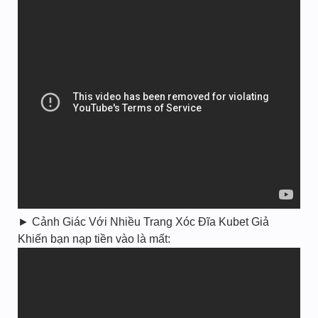
► Cảnh Giác Với Nhiều Trang Xóc Đĩa Kubet Giả
Khiến bạn nạp tiền vào là mất: