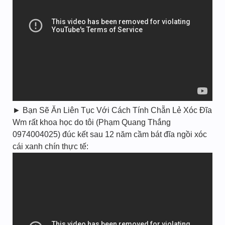
► Bạn Sẽ Ăn Liên Tục Với Cách Tính Chẵn Lẻ Xóc Đĩa
Wm rất khoa học do tôi (Phạm Quang Thắng
0974004025) đúc kết sau 12 năm cầm bát đĩa ngồi xóc
cái xanh chín thực tế: