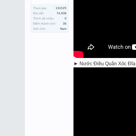
Tham gia:
13/2/25
Bài viết:
74,938
Thích đã nhận:
0
Điểm thành tích:
36
Giới tính:
Nam
► Nước Điều Quân Xóc Đĩa Bị