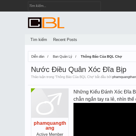
Tìm kiếm
Recent Posts
Diễn đàn
Ban Quản Lý
Thông Báo Của BQL Chợ
Nước Điều Quân Xóc Đĩa Bịp
Thảo luận trong '
Thông Báo Của BQL Chợ
' bắt đầu bởi
phamquangthan
Những Kiểu Đánh Xóc Đĩa Bị
chẵn ngắn tay ra lẻ, nhìn thê
phamquangth
ang
Active Member