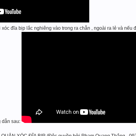
c đĩa bịp lắc nghiêng vào trong ra chẵn , ngoài ra lẻ và nếu đ
ng dẫn sau:
 QUÂN XÓC ĐĨA BỊP (Độc quyền bởi Phạm Quang Thắng - 09