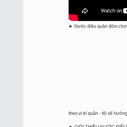
► Nước điều quân đóm chơi xó
theo vị trí quân - tôi sẽ hướ
► GIỚI THIỆU NƯỚC ĐIỀU