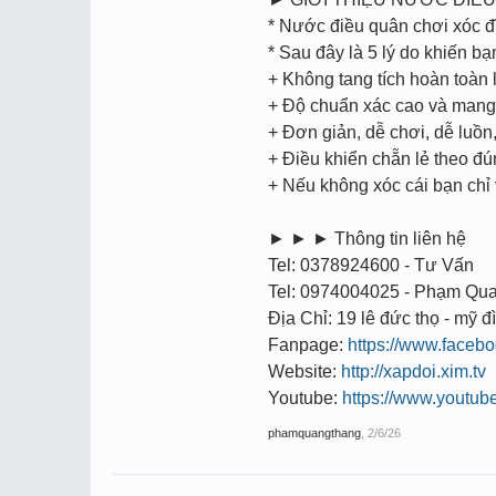
* Nước điều quân chơi xóc đ
* Sau đây là 5 lý do khiến b
+ Không tang tích hoàn toàn l
+ Độ chuẩn xác cao và mang t
+ Đơn giản, dễ chơi, dễ luồ
+ Điều khiển chẵn lẻ theo đ
+ Nếu không xóc cái bạn chỉ
► ► ► Thông tin liên hệ
Tel: 0378924600 - Tư Vấn
Tel: 0974004025 - Phạm Qu
Địa Chỉ: 19 lê đức thọ - mỹ đì
Fanpage:
https://www.face
Website:
http://xapdoi.xim.tv
Youtube:
https://www.youtu
phamquangthang
,
2/6/26