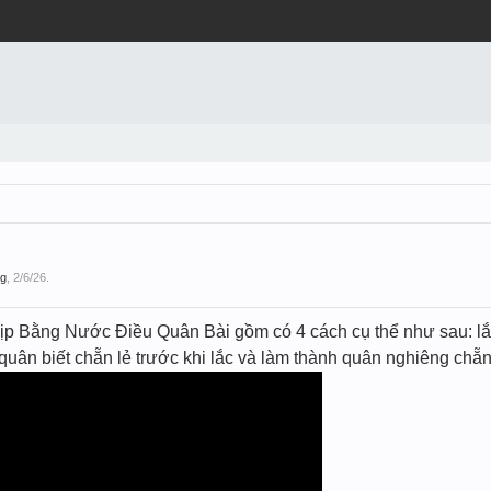
g
,
2/6/26
.
p Bằng Nước Điều Quân Bài gồm có 4 cách cụ thể như sau: lắc 
́ quân biết chẵn lẻ trước khi lắc và làm thành quân nghiêng chẵ