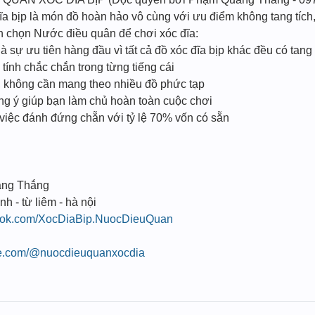
ĩa bịp là món đồ hoàn hảo vô cùng với ưu điểm không tang tích
ạn chọn Nước điều quân để chơi xóc đĩa:
à sự ưu tiên hàng đầu vì tất cả đồ xóc đĩa bịp khác đều có tang
ính chắc chắn trong từng tiếng cái
n, không cần mang theo nhiều đồ phức tạp
úng ý giúp bạn làm chủ hoàn toàn cuộc chơi
 việc đánh đứng chẵn với tỷ lệ 70% vốn có sẵn
ang Thắng
nh - từ liêm - hà nội
book.com/XocDiaBip.NuocDieuQuan
be.com/@nuocdieuquanxocdia