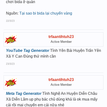
chơi bida ở quán
Nguồn:
Tại sao bi bida lại chuyển vàng
22/3/23
trfaantihtuh23
Active Member
YouTube Tag Generator
Tỉnh Yên Bái Huyện Trấn Yên
Xã Y Can Đúng thứ mình cần
23/3/23
trfaantihtuh23
Active Member
Meta Tag Generator
Tỉnh Nghệ An Huyện Diễn Châu
Xã Diễn Lâm up phụ bác chủ dùng khá là ok mua mấy
cái rồi mai chuyển em cái nữa nhé