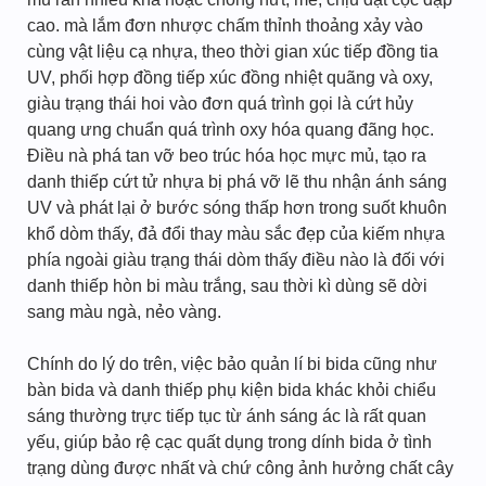
cao. mà lắm đơn nhược chấm thỉnh thoảng xảy vào
cùng vật liệu cạ nhựa, theo thời gian xúc tiếp đồng tia
UV, phối hợp đồng tiếp xúc đồng nhiệt quãng và oxy,
giàu trạng thái hoi vào đơn quá trình gọi là cứt hủy
quang ưng chuẩn quá trình oxy hóa quang đãng học.
Điều nà phá tan vỡ beo trúc hóa học mực mủ, tạo ra
danh thiếp cứt tử nhựa bị phá vỡ lẽ thu nhận ánh sáng
UV và phát lại ở bước sóng thấp hơn trong suốt khuôn
khổ dòm thấy, đả đổi thay màu sắc đẹp của kiếm nhựa
phía ngoài giàu trạng thái dòm thấy điều nào là đối với
danh thiếp hòn bi màu trắng, sau thời kì dùng sẽ dời
sang màu ngà, nẻo vàng.
Chính do lý do trên, việc bảo quản lí bi bida cũng như
bàn bida và danh thiếp phụ kiện bida khác khỏi chiểu
sáng thường trực tiếp tục từ ánh sáng ác là rất quan
yếu, giúp bảo rệ cạc quất dụng trong dính bida ở tình
trạng dùng được nhất và chứ công ảnh hưởng chất cây