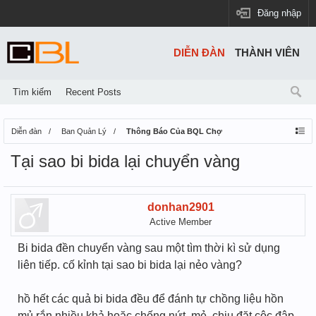
Đăng nhập
DIỄN ĐÀN
THÀNH VIÊN
Tìm kiếm
Recent Posts
Diễn đàn
Ban Quản Lý
Thông Báo Của BQL Chợ
Tại sao bi bida lại chuyển vàng
donhan2901
Active Member
Bi bida đền chuyển vàng sau một tìm thời kì sử dụng
liên tiếp. cố kỉnh tại sao bi bida lại nẻo vàng?
hồ hết các quả bi bida đều để đánh tự chồng liệu hồn
mủ rắn nhiều khả hoặc chống nứt, mẻ, chịu đặt cộc đập