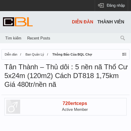
Đăng nhập
DIỄN ĐÀN
THÀNH VIÊN
Tìm kiếm
Recent Posts
Diễn đàn
Ban Quản Lý
Thông Báo Của BQL Chợ
Tân Thành – Thủ dôi : 5 nền nã Thổ Cư
5x24m (120m2) Cách DT818 1,75km
Giá 480tr/nền nã
720ertceps
Active Member