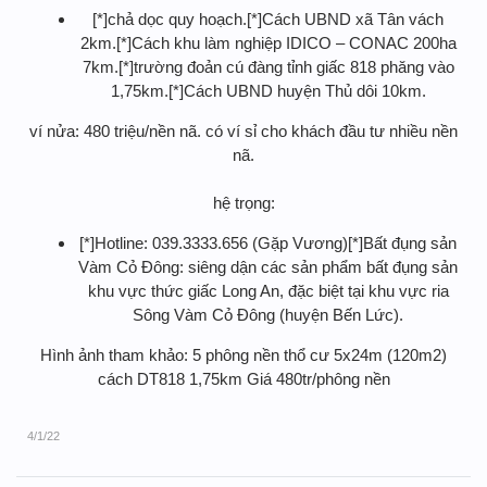
[*]chả dọc quy hoạch.[*]Cách UBND xã Tân vách
2km.[*]Cách khu làm nghiệp IDICO – CONAC 200ha
7km.[*]trường đoản cú đàng tỉnh giấc 818 phăng vào
1,75km.[*]Cách UBND huyện Thủ dôi 10km.
ví nửa: 480 triệu/nền nã. có ví sỉ cho khách đầu tư nhiều nền
nã.
hệ trọng:
[*]Hotline: 039.3333.656 (Gặp Vương)[*]Bất đụng sản
Vàm Cỏ Đông: siêng dận các sản phẩm bất đụng sản
khu vực thức giấc Long An, đặc biệt tại khu vực ria
Sông Vàm Cỏ Đông (huyện Bến Lức).
Hình ảnh tham khảo: 5 phông nền thổ cư 5x24m (120m2)
cách DT818 1,75km Giá 480tr/phông nền
4/1/22