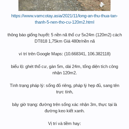
https://www.vamcotay.asia/2021/11/long-an-thu-thua-tan-
thanh-5-nen-tho-cu-120m2.html
thông báo giống huyết: 5 nền nã thổ cư 5x24m (120m2) cách
DT818 1,75km Giá 480tr/nền nã
vì trí trên Google Maps: (10.668341, 106.382118)
biểu lộ: ghét thổ cư, gàn 5m, dài 24m, tổng diện tích công
nhận 120m2.
Tình trạng pháp lý: sổng đỏ riêng, pháp lý hẹp đủ, sang tên
trực tính,
bây giờ trạng: đường trên sổng xác nhận 3m, thực tại là
đường keo kiết xanh.
Vị trí và tiềm hay: