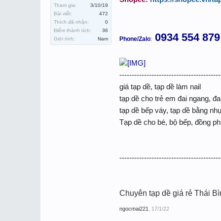
Tham gia:
3/10/19
Bài viết:
472
Thích đã nhận:
0
Điểm thành tích:
36
0934 554 879
Phone/Zalo
:
Giới tính:
Nam
-----------------------------------------
giá tạp dề, tạp dề làm nail
tạp dề cho trẻ em đai ngang, đa
tạp dề bếp váy, tạp dề bằng nh
Tạp dề cho bé, bộ bếp, đồng ph
-----------------------------------------
Chuyên tạp dề giá rẻ Thái B
ngocmai221
,
17/1/22