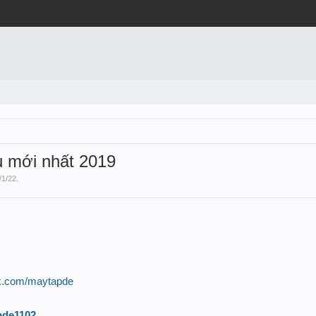
 mới nhất 2019
/1/22
.
ok.com/maytapde
apde1102