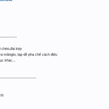
--------------
i chéo,đai kép
ựa măngto, tạp dề pha chế cách điệu
ục khác...
------------------------------
ình