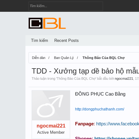
Tìm kiếm
Recent Posts
Diễn đàn
Ban Quản Lý
Thông Báo Của BQL Chợ
TDD - Xưởng tạp dề bảo hộ mẫu
Thảo luận trong '
Thông Báo Của BQL Chợ
' bắt đầu bởi
ngocmai221
,
17
ĐỒNG PHỤC Cao Bằng
http://dongphuchathanh.com/
Fanpage
:
https://www.facebo
ngocmai221
Active Member
Shopee:
https://shopee.vn/t