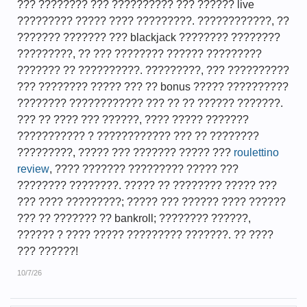
??? ???????? ??? ?????????? ??? ?????? live
????????? ????? ???? ?????????. ????????????, ??
??????? ??????? ??? blackjack ???????? ????????
?????????, ?? ??? ???????? ?????? ?????????
??????? ?? ??????????. ?????????, ??? ??????????
??? ???????? ????? ??? ?? bonus ????? ??????????
???????? ???????????? ??? ?? ?? ?????? ???????.
??? ?? ???? ??? ??????, ???? ????? ???????
??????????? ? ???????????? ??? ?? ????????
?????????, ????? ??? ??????? ????? ???
roulettino
review
, ???? ??????? ????????? ????? ???
???????? ????????. ????? ?? ???????? ????? ???
??? ???? ?????????; ????? ??? ?????? ???? ??????
??? ?? ??????? ?? bankroll; ???????? ??????,
?????? ? ???? ????? ????????? ???????. ?? ????
??? ??????!
10/7/26