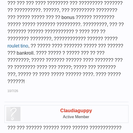
??? ??? ??? ???? ???????? ??? ????????? ???????
?? ??????????. ??????, ??? ????????? ????????
??? ????? ????? ??? ?? bonus ?????? ????????
????? ????? ??????? ?????????. ?????????, ??? ??
??????? ?????? ??????????? ? ???? ??? ??
???????? ????????, ???????????? ?????? ?????
roulet tino
, ?? ????? ???? ??????? ????? ??? ??????
??? bankroll. ???? ????? ? ????? ??? ?? ???
????????; ????? ??????? ?????? ???? ??????? ???
?? ???????? ???? ??? ?????; ????? ??? ???????
???, ????? ?? ???? ????? ?????? ????. ???? ?????
??????!
10/7/26
Claudiaguppy
Active Member
??? ??? ?????? ?????? ???? ?????? ????????????