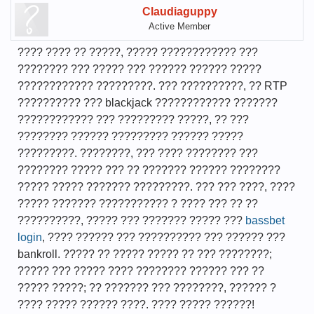
Claudiaguppy
Active Member
???? ???? ?? ?????, ????? ???????????? ???
???????? ??? ????? ??? ?????? ?????? ?????
???????????? ?????????. ??? ??????????, ?? RTP
?????????? ??? blackjack ???????????? ???????
???????????? ??? ????????? ?????, ?? ???
???????? ?????? ????????? ?????? ?????
?????????. ????????, ??? ???? ???????? ???
???????? ????? ??? ?? ??????? ?????? ????????
????? ????? ??????? ?????????. ??? ??? ????, ????
????? ??????? ??????????? ? ???? ??? ?? ??
??????????, ????? ??? ??????? ????? ???
bassbet
login
, ???? ?????? ??? ?????????? ??? ?????? ???
bankroll. ????? ?? ????? ????? ?? ??? ????????;
????? ??? ????? ???? ???????? ?????? ??? ??
????? ?????; ?? ??????? ??? ????????, ?????? ?
???? ????? ?????? ????. ???? ????? ??????!