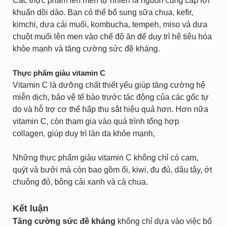
Các thực phẩm lên men tự nhiên là nguồn cung cấp lợi
khuẩn dồi dào. Bạn có thể bổ sung sữa chua, kefir,
kimchi, dưa cải muối, kombucha, tempeh, miso và dưa
chuột muối lên men vào chế độ ăn để duy trì hệ tiêu hóa
khỏe mạnh và tăng cường sức đề kháng.
Thực phẩm giàu vitamin C
Vitamin C là dưỡng chất thiết yếu giúp tăng cường hệ
miễn dịch, bảo vệ tế bào trước tác động của các gốc tự
do và hỗ trợ cơ thể hấp thu sắt hiệu quả hơn. Hơn nữa
vitamin C, còn tham gia vào quá trình tổng hợp
collagen, giúp duy trì làn da khỏe mạnh,
Những thực phẩm giàu vitamin C không chỉ có cam,
quýt và bưởi mà còn bao gồm ổi, kiwi, đu đủ, dâu tây, ớt
chuông đỏ, bông cải xanh và cà chua.
Kết luận
Tăng cường sức đề kháng
không chỉ dựa vào việc bổ