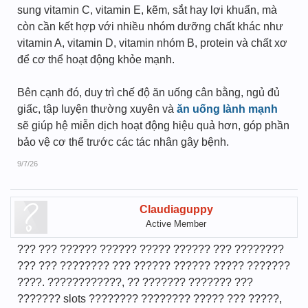
sung vitamin C, vitamin E, kẽm, sắt hay lợi khuẩn, mà
còn cần kết hợp với nhiều nhóm dưỡng chất khác như
vitamin A, vitamin D, vitamin nhóm B, protein và chất xơ
để cơ thể hoạt động khỏe mạnh.
Bên cạnh đó, duy trì chế độ ăn uống cân bằng, ngủ đủ
giấc, tập luyện thường xuyên và
ăn uống lành mạnh
sẽ giúp hệ miễn dịch hoạt động hiệu quả hơn, góp phần
bảo vệ cơ thể trước các tác nhân gây bệnh.
9/7/26
Claudiaguppy
Active Member
??? ??? ?????? ?????? ????? ?????? ??? ????????
??? ??? ???????? ??? ?????? ?????? ????? ???????
????. ????????????, ?? ??????? ??????? ???
??????? slots ???????? ???????? ????? ??? ?????,