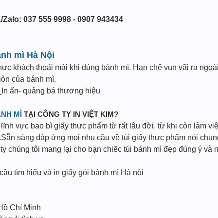
/Zalo: 037 555 9998 - 0907 943434
ánh mì Hà Nội
thực khách thoải mái khi dùng bánh mì. Hạn chế vun vãi ra ngoài
iòn của bánh mì.
In ấn- quảng bá thương hiệu
ÁNH MÌ
TẠI CÔNG TY IN VIỆT KIM?
ĩnh vực bao bì giấy thực phẩm từ rất lâu đời, từ khi còn làm vi
Sẵn sàng đáp ứng mọi nhu cầu về túi giấy thực phẩm nói chung 
 chúng tôi mang lại cho bạn chiếc túi bánh mì đẹp đúng ý và n
 cầu tìm hiểu và in giấy gói bánh mì Hà nội
 Hồ Chí Minh