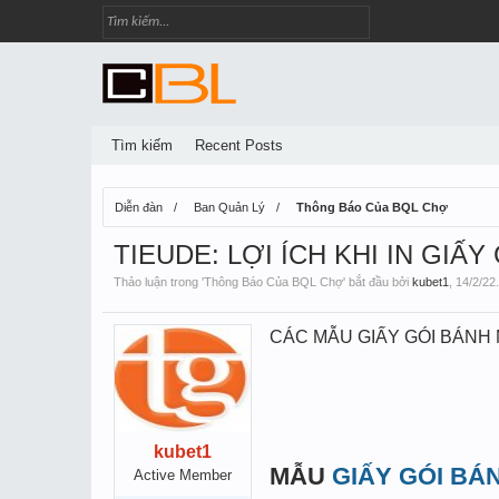
Tìm kiếm
Recent Posts
Diễn đàn
Ban Quản Lý
Thông Báo Của BQL Chợ
TIEUDE: LỢI ÍCH KHI IN GIẤY
Thảo luận trong '
Thông Báo Của BQL Chợ
' bắt đầu bởi
kubet1
,
14/2/22
.
CÁC MẪU GIẤY GÓI BÁNH 
kubet1
MẪU
GIẤY GÓI BÁ
Active Member