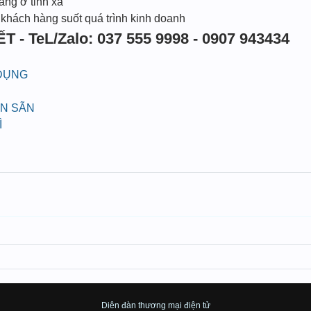
àng ở tỉnh xa
 khách hàng suốt quá trình kinh doanh
T - TeL/Zalo: 037 555 9998 - 0907 943434
 DỤNG
ÁN SÃN
Ì
Diên đàn thương mại điện tử