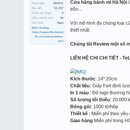
Cửa hàng bánh mì Hà Nội
l
Tham gia:
28/4/21
Bài viết:
52,207
trộn…
Thích đã nhận:
0
Điểm thành tích:
36
Với mô hình đa chủng loại c
Giới tính:
Nam
Web Hosting
:
thiết nhất.
https://www.effectivestu
ffs.com/sweepstakes-
qvc/
Chúng tôi Review một số m
LIÊN HỆ CHI CHI TIẾT - TeL
Kích thước:
14* 20cm
Chất liệu:
Giấy Fort định lư
In 1 màu
: Đỏ logo thương hiệ
Số lượng tối thiểu:
20.000 tờ
Đóng gói:
1000 tờ/hộp
Thiết kế :
Miễn phí theo yêu
Giao hàng
Miễn phí trong 