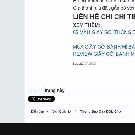
Hỗ trợ nhiệt tình cho khách h
Giá thành ưu đãi, gắn bó với
LIÊN HỆ CHI CHI TIẾ
XEM THÊM:
05 MẪU GIẤY GÓI THÔNG
MUA GIẤY GÓI BÁNH MÌ B
REVIEW GIẤY GÓI BÁNH M
kubet1
,
14/2/22
Chia sẻ
trang này
Diễn đàn
Ban Quản Lý
Thông Báo Của BQL Chợ