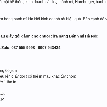
à một hệ thống kinh doanh các loại bánh mì, Hamburger, bánh ng
ửa hàng bánh mì Hà Nội kinh doanh rất hiệu quả. Bên cạnh đó v
ẫu giấy gói dành cho chuỗi cửa hàng Bánh mì Hà Nội:
/Zalo: 037 555 9998 - 0907 943434
ợng 60gsm
u lên giấy gói ( có thể in màu khác tùy chọn)
/ 1 lần in
 cầu
HCM