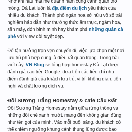
Nhờ khí hậu mát mẻ quanh năm cùng cảnh quan thơ
mộng, Đà Lạt luôn là
địa điểm du lịch
yêu thích của
nhiều du khách. Thành phố ngàn hoa sở hữu vô số trải
nghiệm hấp dẫn như thưởng thức ẩm thực, ngắm hoa,
săn mây, đón bình minh hay khám phá
những quán cà
phê
với view đồi tuyệt đẹp.
Để tận hưởng trọn vẹn chuyến đi, việc lựa chọn một nơi
lưu trú phù hợp cũng là điều rất quan trọng. Trong bài
viết này,
VN Blog
sẽ tổng hợp homestay Đà Lạt được
đánh giá cao trên Google, dựa trên các tiêu chí như
điểm đánh giá của khách lưu trú, vị trí, không gian, tiện
nghi và chất lượng dịch vụ.
Đồi Sương Trắng Homestay & cafe Cầu Đất
Đồi Sương Trắng Homestay nằm giữa rừng thông và
những đồi chè xanh mướt, mang đến không gian đúng
như tên gọi của mình. Vào mỗi buổi sáng, du khách có
thể chiêm ngưỡng khung cảnh thung lũng được bao