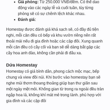
Giá phòng:
Từ 250.000 VNĐ/đêm. Có thể dao
động vào các ngày lễ và cuối tuần, tùy từng
phòng sẽ có sự chênh lệch khác nhau.
Đánh giá:
Homestay được đánh giá khá sạch sẽ, có đầy đủ tiện
nghi, mỗi căn đều có bếp và khu vườn riêng nên rất
thoải mái nếu đi gia đình hoặc các cặp đôi. Xung quanh
mỗi căn đều có cây cối và bạn sẽ dễ dàng bắt gặp các
cây hoa anh đào, không cần phải đi đâu xa.
Dứa Homestay
Homestay có giá bình dân, phong cách mộc mạc, bếp
chung và view đồi núi. Khi bước vào homestay bạn sẽ
nghe mùi thơm thoang thoảng giúp bạn thư giãn sau
một ngày mệt mỏi. Không gian từ trong ra ngoài đều tràn
ngập hoa lá, không khí mát mẻ trong lành. phù hợp với
gia đình và các cặp đôi