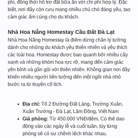
phí, đồng thời hỗ trợ đặt bữa ăn với chi phí hợp lý. Đặc
biệt, nơi đây còn cưu mang nhiều chú chó đáng yêu, tạo
cảm giác ấm cúng cho du khách.
Nhà Hoa Nắng Homestay Cầu Đất Đà Lạt
Nhà Hoa Nắng Homestay là điểm dừng chân lý tưởng
dành cho những du khách yêu thiên nhiên và yêu thích
các loài hoa. Homestay được bao quanh bởi nhiều cây
xanh và những khóm hoa rực rỡ, mang đến cảm giác
yên bình và gần gũi với thiên nhiên. Không gian nơi đây
khiến nhiều người liên tưởng đến một ngôi nhà nhỏ
bước ra từ truyện cổ tích.
Địa chỉ:
Tổ 2 Đường Đất Làng, Trường Xuân,
Xuân Trường - Đà Lạt, Lâm Đồng, Việt Nam
Giá phòng:
Từ 450.000 VNĐ/đêm. Có thể dao
động vào các ngày lễ và cuối tuần, tùy từng
phòng sẽ có sự chênh lệch khác nhau.