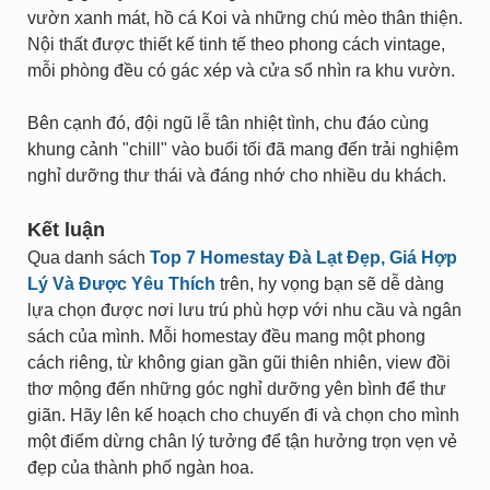
vườn xanh mát, hồ cá Koi và những chú mèo thân thiện.
Nội thất được thiết kế tinh tế theo phong cách vintage,
mỗi phòng đều có gác xép và cửa sổ nhìn ra khu vườn.
Bên cạnh đó, đội ngũ lễ tân nhiệt tình, chu đáo cùng
khung cảnh "chill" vào buổi tối đã mang đến trải nghiệm
nghỉ dưỡng thư thái và đáng nhớ cho nhiều du khách.
Kết luận
Qua danh sách
Top 7 Homestay Đà Lạt Đẹp, Giá Hợp
Lý Và Được Yêu Thích
trên, hy vọng bạn sẽ dễ dàng
lựa chọn được nơi lưu trú phù hợp với nhu cầu và ngân
sách của mình. Mỗi homestay đều mang một phong
cách riêng, từ không gian gần gũi thiên nhiên, view đồi
thơ mộng đến những góc nghỉ dưỡng yên bình để thư
giãn. Hãy lên kế hoạch cho chuyến đi và chọn cho mình
một điểm dừng chân lý tưởng để tận hưởng trọn vẹn vẻ
đẹp của thành phố ngàn hoa.