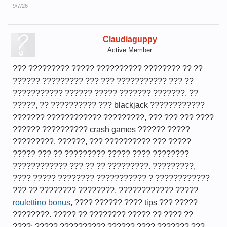
9/7/26
Claudiaguppy
Active Member
??? ????????? ????? ?????????? ???????? ?? ??
?????? ????????? ??? ??? ??????????? ??? ??
??????????? ?????? ????? ??????? ???????. ??
?????, ?? ?????????? ??? blackjack ????????????
??????? ???????????? ?????????, ??? ??? ??? ????
?????? ?????????? crash games ?????? ?????
?????????. ??????, ??? ?????????? ??? ?????
????? ??? ?? ????????? ????? ???? ????????
???????????? ??? ?? ?? ?????????. ?????????,
???? ????? ???????? ??????????? ? ????????????
??? ?? ???????? ????????, ???????????? ?????
roulettino bonus
, ???? ?????? ???? tips ??? ?????
????????. ????? ?? ???????? ????? ?? ???? ??
????; ????? ?????????? ?????? ???? ??????? ???