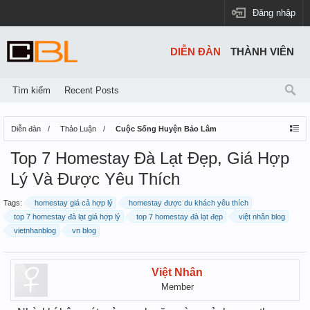
Đăng nhập
DIỄN ĐÀN
THÀNH VIÊN
Tìm kiếm
Recent Posts
Diễn đàn
Thảo Luận
Cuộc Sống Huyện Bảo Lâm
Top 7 Homestay Đà Lạt Đẹp, Giá Hợp
Lý Và Được Yêu Thích
Tags:
homestay giá cả hợp lý
homestay được du khách yêu thích
top 7 homestay đà lạt giá hợp lý
top 7 homestay đà lạt đẹp
việt nhân blog
vietnhanblog
vn blog
Việt Nhân
Member