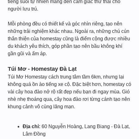
tiếng suối tự nhiên mang đến cảm giác thư thái cho
người lưu trú.
Mỗi phòng đều có thiết kế và góc nhìn riêng, tạo nên
những trải nghiệm khác nhau. Ngoài ra, những chú cún
thân thiện của homestay cũng là điểm cộng được nhiều
du khách yêu thích, góp phần tạo nên bầu không khí
gần gũi và ấm áp.
Túi Mơ - Homestay Đà Lạt
Túi Mơ Homestay cách trung tâm tầm 6km, nhưng lại
không quá ồn ào tiếng xe cộ. Đặc biệt hơn, homestay có
vài cây hoa đào nở rộ rất đẹp nếu bạn đi ngay mùa. Gió
nhè nhẹ thoáng qua, cây hoa đào rơi từng cánh tạo nên
khung cảnh vô cùng lãng mạn.
Địa chỉ:
60 Nguyễn Hoàng, Lang Biang - Đà Lạt,
Lâm Đồng