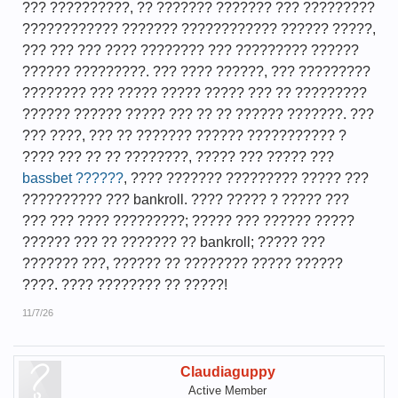
??? ??????????, ?? ??????? ??????? ??? ?????????
???????????? ??????? ???????????? ?????? ?????,
??? ??? ??? ???? ???????? ??? ????????? ??????
?????? ?????????. ??? ???? ??????, ??? ?????????
???????? ??? ????? ????? ????? ??? ?? ?????????
?????? ?????? ????? ??? ?? ?? ?????? ???????. ???
??? ????, ??? ?? ??????? ?????? ??????????? ?
???? ??? ?? ?? ????????, ????? ??? ????? ???
bassbet ??????
, ???? ??????? ????????? ????? ???
?????????? ??? bankroll. ???? ????? ? ????? ???
??? ??? ???? ?????????; ????? ??? ?????? ?????
?????? ??? ?? ??????? ?? bankroll; ????? ???
??????? ???, ?????? ?? ???????? ????? ??????
????. ???? ???????? ?? ?????!
11/7/26
Claudiaguppy
Active Member