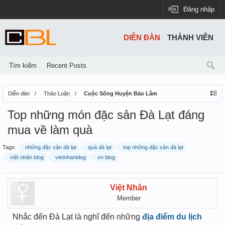
Đăng nhập
DIỄN ĐÀN
THÀNH VIÊN
Tìm kiếm
Recent Posts
Diễn đàn
Thảo Luận
Cuộc Sống Huyện Bảo Lâm
Top những món đặc sản Đà Lạt đáng
mua về làm quà
Tags:
những đặc sản đà lạt
quà đà lạt
top những đặc sản đà lạt
việt nhân blog
vietnhanblog
vn blog
Việt Nhân
Member
Nhắc đến Đà Lạt là nghĩ đến những
địa điểm du lịch