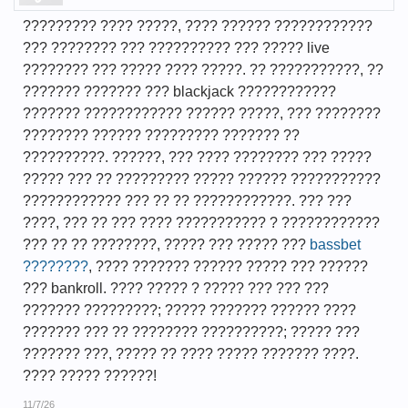
????????? ???? ?????, ???? ?????? ????????????
??? ???????? ??? ?????????? ??? ????? live
???????? ??? ????? ???? ?????. ?? ???????????, ??
??????? ??????? ??? blackjack ????????????
??????? ???????????? ?????? ?????, ??? ????????
???????? ?????? ????????? ??????? ??
??????????. ??????, ??? ???? ???????? ??? ?????
????? ??? ?? ????????? ????? ?????? ???????????
???????????? ??? ?? ?? ????????????. ??? ???
????, ??? ?? ??? ???? ??????????? ? ????????????
??? ?? ?? ????????, ????? ??? ????? ???
bassbet
????????
, ???? ??????? ?????? ????? ??? ??????
??? bankroll. ???? ????? ? ????? ??? ??? ???
??????? ?????????; ????? ??????? ?????? ????
??????? ??? ?? ???????? ??????????; ????? ???
??????? ???, ????? ?? ???? ????? ??????? ????.
???? ????? ??????!
11/7/26