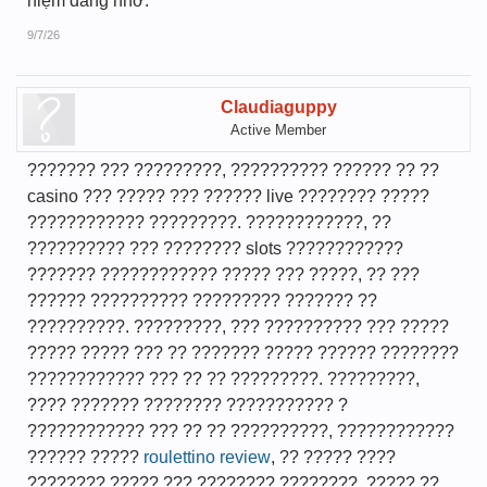
niệm đáng nhớ.
9/7/26
Claudiaguppy
Active Member
??????? ??? ?????????, ?????????? ?????? ?? ??
casino ??? ????? ??? ?????? live ???????? ?????
???????????? ?????????. ????????????, ??
?????????? ??? ???????? slots ????????????
??????? ???????????? ????? ??? ?????, ?? ???
?????? ?????????? ????????? ??????? ??
??????????. ?????????, ??? ?????????? ??? ?????
????? ????? ??? ?? ??????? ????? ?????? ????????
???????????? ??? ?? ?? ?????????. ?????????,
???? ??????? ???????? ??????????? ?
???????????? ??? ?? ?? ??????????, ????????????
?????? ?????
roulettino review
, ?? ????? ????
???????? ????? ??? ???????? ????????. ????? ??