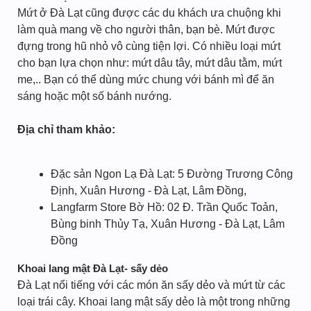
Mứt ở Đà Lạt cũng được các du khách ưa chuộng khi
làm quà mang về cho người thân, bạn bè. Mứt được
đựng trong hũ nhỏ vô cùng tiện lợi. Có nhiều loại mứt
cho bạn lựa chọn như: mứt dâu tây, mứt dâu tằm, mứt
me,.. Bạn có thể dùng mức chung với bánh mì để ăn
sáng hoặc một số bánh nướng.
Địa chỉ tham khảo:
Đặc sản Ngon Lạ Đà Lạt: 5 Đường Trương Công
Định, Xuân Hương - Đà Lạt, Lâm Đồng,
Langfarm Store Bờ Hồ: 02 Đ. Trần Quốc Toản,
Bùng binh Thủy Tạ, Xuân Hương - Đà Lạt, Lâm
Đồng
Khoai lang mật Đà Lạt- sấy dẻo
Đà Lạt nổi tiếng với các món ăn sấy dẻo và mứt từ các
loại trái cây. Khoai lang mật sấy dẻo là một trong những