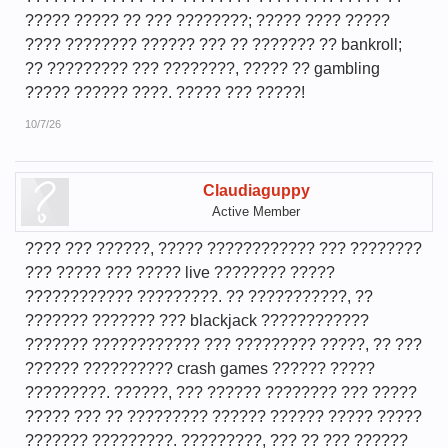
????? ????? ?? ??? ????????; ????? ???? ?????
???? ???????? ?????? ??? ?? ??????? ?? bankroll;
?? ????????? ??? ????????, ????? ?? gambling
????? ?????? ????. ????? ??? ?????!
10/7/26
Claudiaguppy
Active Member
???? ??? ??????, ????? ???????????? ??? ????????
??? ????? ??? ????? live ???????? ?????
???????????? ?????????. ?? ???????????, ??
??????? ??????? ??? blackjack ????????????
??????? ???????????? ??? ????????? ?????, ?? ???
?????? ?????????? crash games ?????? ?????
?????????. ??????, ??? ?????? ???????? ??? ?????
????? ??? ?? ????????? ?????? ?????? ????? ?????
??????? ?????????. ?????????, ??? ?? ??? ??????