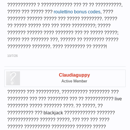
??????????? ? ???????????? ??? ?? ?? ??????????,
????? ??? ????? ???
roulettino bonus codes
, ????
??????? ?????? ????? ??? ????? ????????. ?????
?? ????? ????? ??? ??? ???? ?????????; ?????
??????? ?????? ???? ??????? ??? ?? ????? ?????;
????? ??? ??????? ???, ?????? ?? ???????? ?????
????????? ???????. ???? ???????? ?? ?????!
10/7/26
Claudiaguppy
Active Member
??????? ??? ?????????, ?????????? ???????? ???
???????? ??? ??? ???????? ??? ?? ??????????? live
???????? ????? ??????? ????. ?? ?????, ??
?????????? ??? blackjack ???????????? ???????
???????????? ?????? ?????, ??? ??? ??? ????
?????? ?????????? ????????? ?????? ?????