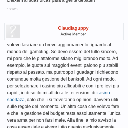
Deixem ai suas dicas para a gente debater!
13/7/26
Claudiaguppy
Active Member
volevo lasciare un breve aggiornamento riguardo al
mondo del gambling. Se devo essere del tutto sincero,
mi pare che le piattaforme stiano migliorando molto. Ad
esempio, le quote sui maggiori eventi paiono piu stabili
rispetto al passato, ma purtroppo i guadagni richiedono
comunque molta gestione del bankroll. Ad ogni modo,
per selezionare i casino piu affidabili e con i prelievi piu
rapidi, io di solito mi affido alle recensioni di
casino
sportaza
, dato che li si troveranno opinioni davvero utili
sulle regole del momento. Un'altra cosa che volevo fare
e che la gestione del budget resta assolutamente l'unica
vera arma per non farsi male. Alla fine, a mio avviso la
cosa essenziale e vivere tutto questo esclusivamente