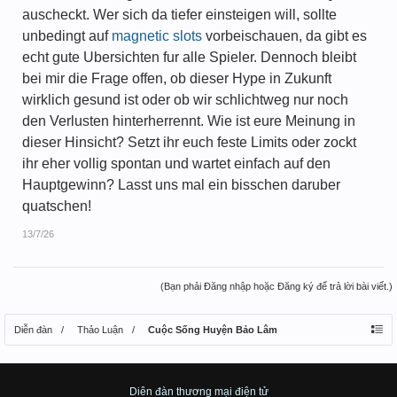
auscheckt. Wer sich da tiefer einsteigen will, sollte
unbedingt auf
magnetic slots
vorbeischauen, da gibt es
echt gute Ubersichten fur alle Spieler. Dennoch bleibt
bei mir die Frage offen, ob dieser Hype in Zukunft
wirklich gesund ist oder ob wir schlichtweg nur noch
den Verlusten hinterherrennt. Wie ist eure Meinung in
dieser Hinsicht? Setzt ihr euch feste Limits oder zockt
ihr eher vollig spontan und wartet einfach auf den
Hauptgewinn? Lasst uns mal ein bisschen daruber
quatschen!
13/7/26
(Bạn phải Đăng nhập hoặc Đăng ký để trả lời bài viết.)
Diễn đàn
Thảo Luận
Cuộc Sống Huyện Bảo Lâm
Diên đàn thương mại điện tử