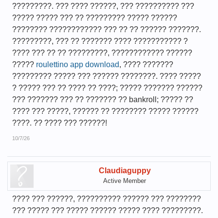
?????????. ??? ???? ??????, ??? ?????????? ???
????? ????? ??? ?? ????????? ????? ??????
???????? ???????????? ??? ?? ?? ?????? ???????.
?????????, ??? ?? ??????? ???? ??????????? ?
???? ??? ?? ?? ?????????, ???????????? ??????
?????
roulettino app download
, ???? ???????
????????? ????? ??? ?????? ????????. ???? ?????
? ????? ??? ?? ???? ?? ????; ????? ??????? ??????
??? ??????? ??? ?? ??????? ?? bankroll; ????? ??
???? ??? ?????, ?????? ?? ???????? ????? ??????
????. ?? ???? ??? ??????!
10/7/26
Claudiaguppy
Active Member
???? ??? ??????, ?????????? ?????? ??? ????????
??? ????? ??? ????? ?????? ????? ???? ?????????.