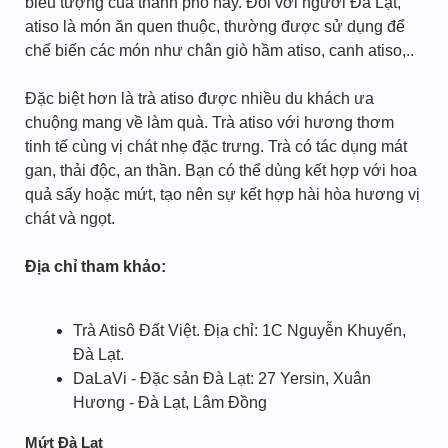
biểu tượng của thành phố này. Đối với người Đà Lạt,
atiso là món ăn quen thuộc, thường được sử dụng để
chế biến các món như chân giò hầm atiso, canh atiso,..
Đặc biệt hơn là trà atiso được nhiều du khách ưa
chuộng mang về làm quà. Trà atiso với hương thơm
tinh tế cùng vị chát nhẹ đặc trưng. Trà có tác dụng mát
gan, thải độc, an thần. Bạn có thể dùng kết hợp với hoa
quả sấy hoặc mứt, tạo nên sự kết hợp hài hòa hương vị
chát và ngọt.
Địa chỉ tham khảo:
Trà Atisô Đất Việt. Địa chỉ: 1C Nguyễn Khuyến,
Đà Lạt.
DaLaVi - Đặc sản Đà Lạt: 27 Yersin, Xuân
Hương - Đà Lạt, Lâm Đồng
Mứt Đà Lạt