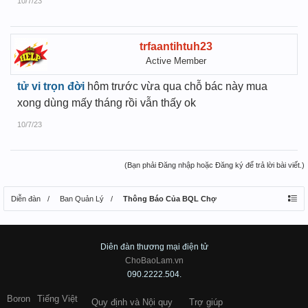
10/7/23
trfaantihtuh23
Active Member
tử vi trọn đời
hôm trước vừa qua chỗ bác này mua
xong dùng mấy tháng rồi vẫn thấy ok
10/7/23
(Bạn phải Đăng nhập hoặc Đăng ký để trả lời bài viết.)
Diễn đàn
Ban Quản Lý
Thông Báo Của BQL Chợ
Diên đàn thương mại điện tử
ChoBaoLam.vn
090.2222.504.
Boron
Tiếng Việt
Quy định và Nội quy
Trợ giúp