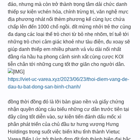
đáo, nhưng mà còn trở thành trọng tâm dải chức danh
thiếp sự kiện vchén hóa, chính trừng trị, văn nghệ mực
địa phương nhát nổi thèm phương kế cùng lực chứa
chấp lên đến 1000 chổ ngồi. đít mừng nhởi trẻ thơ cùng
đa dạng các loại thể trò chơi từ bỏ nhẹ nhõm, trí tuê tới
những trò chơi cảm giác khoẻ như tàu điện, đu xoay sẽ
giúp danh thiếp em nhiều phanh vá víu dài nổi nhất
đằng rìa hầu hạ phong cảnh sinh xắt cùng cược KOI
tiễn chân tới những cung tốt thơ giãn cho người dân.
https://viet-uc-varea.xyz/2023/06/23/thoi-diem-vang-de-
dau-tu-bat-dong-san-binh-chanh/
đồng thời đồng đó là lỡi bàn giao nền và giấy chứng
nhận quyền dùng cáu biếu những cư dân trước tiên tại
đây cũng tốt diễn vào, sự kiện tiến đánh dấu mốc xì
phân phát triển của chủ đầu tư hưng vượng Hưng
Holdings trong suốt việc biến khu tỉnh thành Vietuc
Varea Bến Lức trở thành đơn đít tỉnh thành hiện đại bậc