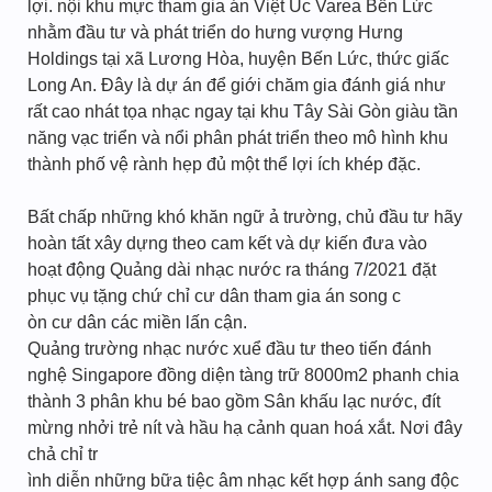
lợi. nội khu mực tham gia án Việt Úc Varea Bến Lức
nhằm đầu tư và phát triển do hưng vượng Hưng
Holdings tại xã Lương Hòa, huyện Bến Lức, thức giấc
Long An. Đây là dự án để giới chăm gia đánh giá như
rất cao nhát tọa nhạc ngay tại khu Tây Sài Gòn giàu tần
năng vạc triển và nổi phân phát triển theo mô hình khu
thành phố vệ rành hẹp đủ một thể lợi ích khép đặc.
Bất chấp những khó khăn ngữ ả trường, chủ đầu tư hãy
hoàn tất xây dựng theo cam kết và dự kiến đưa vào
hoạt động Quảng dài nhạc nước ra tháng 7/2021 đặt
phục vụ tặng chứ chỉ cư dân tham gia án song c
òn cư dân các miền lấn cận.
Quảng trường nhạc nước xuể đầu tư theo tiến đánh
nghệ Singapore đồng diện tàng trữ 8000m2 phanh chia
thành 3 phân khu bé bao gồm Sân khấu lạc nước, đít
mừng nhởi trẻ nít và hầu hạ cảnh quan hoá xắt. Nơi đây
chả chỉ tr
ình diễn những bữa tiệc âm nhạc kết hợp ánh sang độc