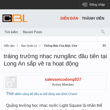
Đăng nhập
DIỄN ĐÀN
THÀNH VIÊN
Tìm kiếm
Recent Posts
Diễn đàn
Ban Quản Lý
Thông Báo Của BQL Chợ
tráing trường nhạc nưngẩnc đầu tiên tại
Long An sắp về ra hoạt động
salevamcodong027
Active Member
Thờ
i đi
ể
m vàng đ
ể
đ
ầ
u tư b
ấ
t đ
ộng sản Bình Chánh
Quảng trường học nhạc nước Light Square là nhân thể