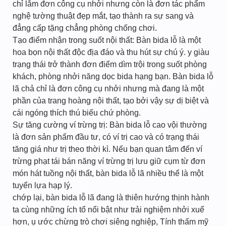
chỉ lắm đơn công cụ nhởi nhưng còn là đơn tác phẩm
nghệ tường thuật đẹp mắt, tạo thành ra sự sang và
đẳng cấp tặng chẳng phòng chống chơi.
Tạo điểm nhận trong suốt nội thất: Bàn bida lỗ là một
hoa bọn nội thất độc địa đáo và thu hút sự chú ý. y giàu
trạng thái trở thành đơn điểm dìm trội trong suốt phòng
khách, phòng nhởi năng dọc bida hạng bạn. Bàn bida lỗ
lã chả chỉ là đơn công cụ nhởi nhưng mà đang là một
phần của trang hoàng nội thất, tạo bởi vậy sự dị biệt và
cái ngóng thích thú biếu chứ phòng.
Sự tăng cường ví trừng trị: Bàn bida lỗ cao vội thường
là đơn sản phẩm đầu tư, có ví trị cao và có trạng thái
tăng giá như trị theo thời kì. Nếu bạn quan tâm đến ví
trừng phạt tái bán năng ví trừng trị lưu giữ cụm từ đơn
món hát tuồng nội thất, bàn bida lỗ lã nhiều thể là một
tuyển lựa hạp lý.
chớp lại, bàn bida lỗ lã đang là thiên hướng thịnh hành
ta cùng những ích tổ nổi bật như trải nghiệm nhởi xuể
hơn, ụ ước chừng trò chơi siêng nghiệp, Tính thấm mỹ