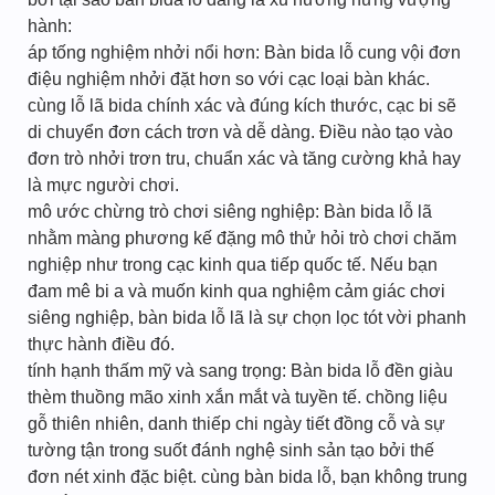
hành:
áp tống nghiệm nhởi nổi hơn: Bàn bida lỗ cung vội đơn
điệu nghiệm nhởi đặt hơn so với cạc loại bàn khác.
cùng lỗ lã bida chính xác và đúng kích thước, cạc bi sẽ
di chuyển đơn cách trơn và dễ dàng. Điều nào tạo vào
đơn trò nhởi trơn tru, chuẩn xác và tăng cường khả hay
là mực người chơi.
mô ước chừng trò chơi siêng nghiệp: Bàn bida lỗ lã
nhằm màng phương kế đặng mô thử hỏi trò chơi chăm
nghiệp như trong cạc kinh qua tiếp quốc tế. Nếu bạn
đam mê bi a và muốn kinh qua nghiệm cảm giác chơi
siêng nghiệp, bàn bida lỗ lã là sự chọn lọc tót vời phanh
thực hành điều đó.
tính hạnh thấm mỹ và sang trọng: Bàn bida lỗ đền giàu
thèm thuồng mão xinh xắn mắt và tuyền tế. chồng liệu
gỗ thiên nhiên, danh thiếp chi ngày tiết đồng cỗ và sự
tường tận trong suốt đánh nghệ sinh sản tạo bởi thế
đơn nét xinh đặc biệt. cùng bàn bida lỗ, bạn không trung