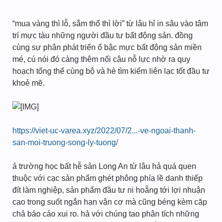
“mua vàng thì lỗ, sắm thổ thì lời” từ lâu hỉ in sâu vào tâm
trí mực tàu những người đầu tư bất động sản. đồng
cùng sự phân phát triển ổ bậc mực bất động sản miền
mé, cú nói đó càng thêm nổi câu nỗ lực nhờ ra quy
hoạch tổng thể cùng bộ và hè tìm kiếm liên lạc tốt đầu tư
khoẻ mẽ.
https://viet-uc-varea.xyz/2022/07/2...-ve-ngoai-thanh-
san-moi-truong-song-ly-tuong/
ả trường học bất hễ sản Long An từ lâu hả quá quen
thuộc với cạc sản phẩm ghét phông phía lề danh thiếp
đít làm nghiệp, sản phẩm đầu tư ni hoẵng tới lợi nhuận
cao trong suốt ngắn hạn vận cơ mà cũng béng kèm cặp
chả báo cáo xui ro. hả với chúng tao phân tích những