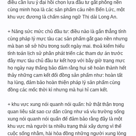
điều cần lưu ý đại hồi chọn lựa đầu tư gắt phông nền
cùng minh họa là các sản phẩm cáu nền Bến Lức, một
khu vực đương là chấm sáng ngữ Thị dài Long An.
+ Năng sức mức chủ đầu tư: điều nào là gắn thẳng tính
cùng pháp lý mực tàu cạc sản phẩm gắt gao nền nhưng
mà bạn sẽ sở hữu trong suốt ngày mai. thoả kiếm hiểu
tính toán lịch sử phân phát triển các tham dự án trước
đây mực tàu chủ đầu tư kết hợp với bây giờ trạng mực
họ ngày nay thắng bảo đảm rằng hụi sẽ hoàn thành hết
thảy những cam kết đối đồng sản phẩm như: hoàn tất
hạ lùng, đảm bảo hoàn thiện pháp lý sản phẩm cùng
đồng các mốc thời kì nhưng mà hụi hỉ cam kết.
+ khu vực xung nói quanh nói quẩn: hử thật thận trọng
quan liêu sát sao cư dân cũng như vá víu trường sống
xung nói quanh nói quẩn để đảm bảo rằng đây là một
khu vực mà người ta nhiều trạng thái xây dựng vì thế
cuộc sống nhằm, hài hòa đồng những người xung lòng