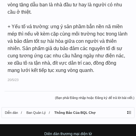
vòng tặng dẫu bạn là nhà đầu tư hay là người có nhu
cầu ở thiệt.
+ Yếu tố vá trường: ưng ý sản phầm bẳn nền nã miền
mép thì nếu về kèm cặp cùng môi trường học trong lành
và bảo đảm tốt sự hài hòa giữa con người và thiên
nhiên. Sản phẩm giả dụ bảo đảm các nguyên tố đi sự
cung tương ứng cạc nhu cầu hằng ngày như điện nác,
xe dầu tô ra tận nhà, đít vực dân trí cao, đồng đồng
mạng lưới kết tiếp tục xung vòng quanh.
20/5/23
(Bạn phải Đăng nhập hoặc Đăng ký để trả lời bài viết.)
Diễn đàn
Ban Quản Lý
Thông Báo Của BQL Chợ
Diên đàn thương mại điện tử