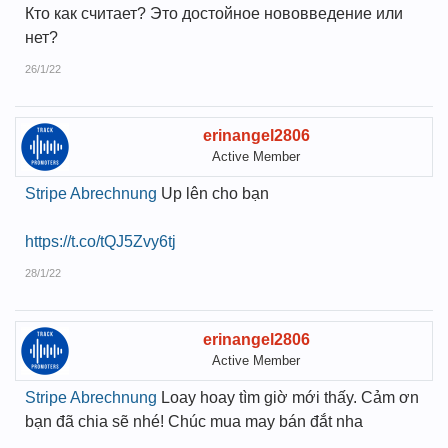
Кто как считает? Это достойное нововведение или
нет?
26/1/22
erinangel2806
Active Member
Stripe Abrechnung
Up lên cho bạn
https://t.co/tQJ5Zvy6tj
28/1/22
erinangel2806
Active Member
Stripe Abrechnung
Loay hoay tìm giờ mới thấy. Cảm ơn
bạn đã chia sẽ nhé! Chúc mua may bán đắt nha