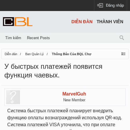
Đăng nhập
DIỄN ĐÀN
THÀNH VIÊN
Tìm kiếm
Recent Posts
Diễn đàn
Ban Quản Lý
Thông Báo Của BQL Chợ
У быстрых платежей появится
функция чаевых.
MarvelGuh
New Member
Система быстрых платежей планирует внедрить
функцию оплаты вознаграждений используя QR-код.
Система платежей VISA уточнила, что при оплате