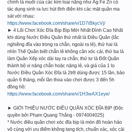
chính là muối của các kim loại nặng như Ag Fe Zn có
tác dụng sinh ra lực hút tĩnh điện khi các mặt quân ma
sát với nhau:
https://www.facebook.com/share/v/1D7iBkycVj/
► 4 Lối Chơi Xóc Đĩa Bịp Bịp Mới Nhất Đỉnh Cao Nhất
khi dùng Nước Điều Quân thứ nhất là Điều Quân (lắc
nghiêng đĩa vào trong ra chẵn, ngoài ra lẻ), thứ hai là
nhìn Thế Quân biết chẵn lẻ không cần xóc cái, thứ ba là
làm Quân Xếp xóc dài tay ra chẵn, thứ tư là Đốt Quân
thành bộ vị nặng chẵn hoặc nặng lẻ, và giá của 1 lọ
Nước Điều Quân Xóc Đĩa là 2tr8 dùng được 15 lần, bảo
quản 6 tháng, mỗi lần thoa vào chơi được 3 đến 5h
đồng hồ:
https://www.facebook.com/share/v/1H3wAX1eye/
► GIỚI THIỆU NƯỚC ĐIỀU QUÂN XÓC ĐĨA BỊP (Độc
quyền bởi Phạm Quang Thắng - 0974004025)
* Nước điều quân chơi xóc đĩa bịp là món đồ hoàn hảo
vô cùng với ưu điểm không tang tích, chuẩn xác, xóc cái