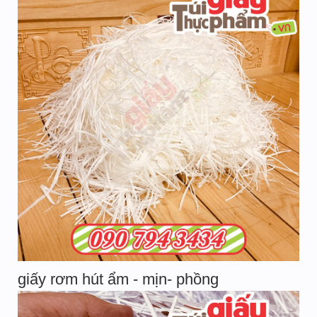
giấy rơm hút ẩm - mịn- phồng