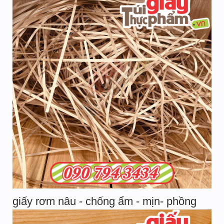
giấy rơm nâu - chống ẩm - mịn- phồng